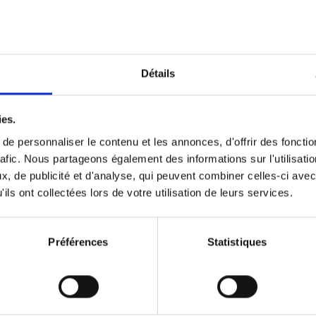
Optichannel Retail. Beyond the
Hysteria
(EN)
Develop and Implement a Winning Strategy
Détails
Retailer or Brand Manufacturer
Gino Van Ossel
Autre finition
2019
350
ies.
e personnaliser le contenu et les annonces, d'offrir des fonctio
rafic. Nous partageons également des informations sur l'utilisati
, de publicité et d'analyse, qui peuvent combiner celles-ci avec
Digital marketing like a PRO -
ils ont collectées lors de votre utilisation de leurs services.
completely revised edition
(EN)
Prepare. Run. Optimize.
Clo Willaerts
Préférences
Statistiques
Couverture souple
2022
226