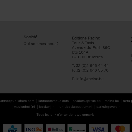
Société
Éditions Racine
Tour & Taxis
Qui sommes-nous?
Avenue du Port, 86C
bte 104A
B-1000 Bruxelles
T. 32 (0)2 646 44 44
F. 32 (0)2 646 55 70
E.
info@racine.be
lannoopublishers.com
lannoocampus.com
academiapress.be
racine.be
terra
meulenhoff.nl
boekerij.nl
unieboekspectrum.nl
parkuitgevers.nl
Tous les prix s’entendent tva compris.