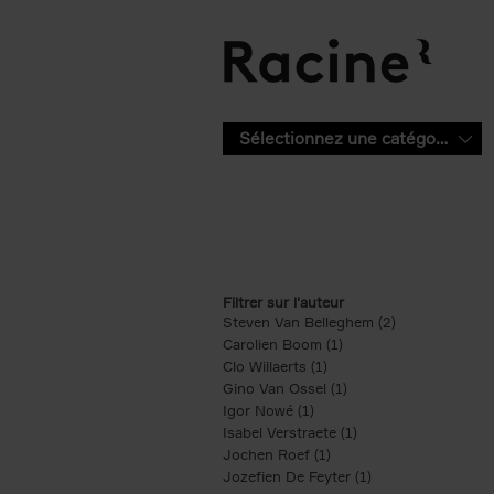
Aller au contenu principal
Sélectionnez une catégorie
Filtrer sur l'auteur
Steven Van Belleghem (2)
Apply Steven V
Carolien Boom (1)
Apply Carolien Boom fi
Clo Willaerts (1)
Apply Clo Willaerts filter
Gino Van Ossel (1)
Apply Gino Van Ossel 
Igor Nowé (1)
Apply Igor Nowé filter
Isabel Verstraete (1)
Apply Isabel Verstrae
Jochen Roef (1)
Apply Jochen Roef filte
Jozefien De Feyter (1)
Apply Jozefien De 