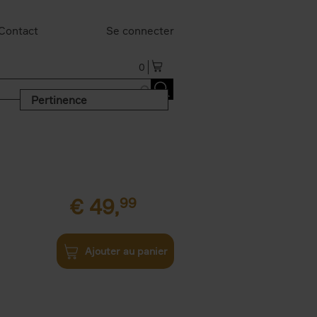
Contact
Se connecter
0
Pertinence
€
49,
99
Ajouter au panier