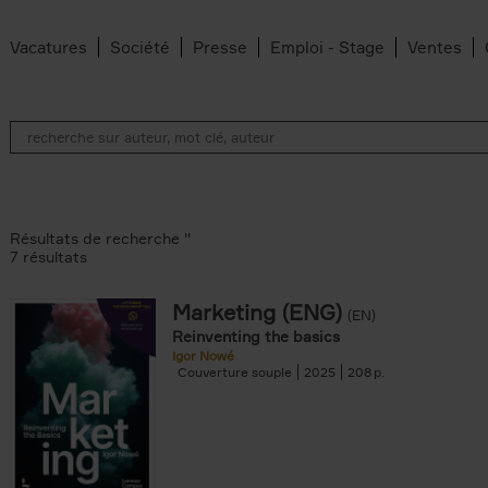
Vacatures
Société
Presse
Emploi - Stage
Ventes
Résultats de recherche ''
7 résultats
Marketing (ENG)
(EN)
an Belleghem filter
Reinventing the basics
lter
Igor Nowé
Couverture souple
2025
208
filter
te filter
r
Feyter filter