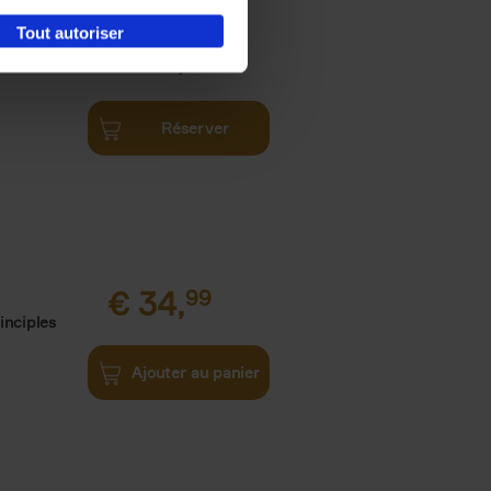
Tout autoriser
€
34,
99
Réserver
€
34,
99
inciples
Ajouter au panier