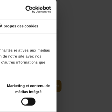
 Digital
€
29,
99
 as a
À propos des cookies
nnalités relatives aux médias
on de notre site avec nos
 d'autres informations que
€
35,
50
Marketing et contenu de
Ajouter au panier
médias intégré