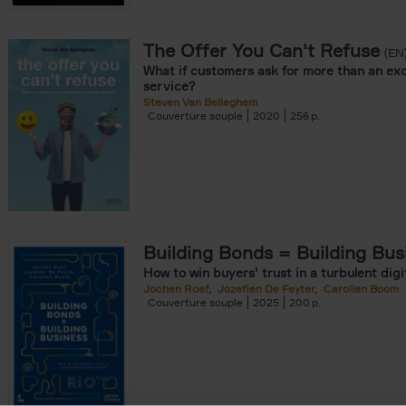
The Offer You Can't Refuse
onible prochainement filter
(EN
What if customers ask for more than an exc
tock filter
service?
Steven Van Belleghem
Couverture souple
2020
256
ouple filter
er
re cartonnée filter
er
Building Bonds = Building Bus
How to win buyers’ trust in a turbulent digi
Jochen Roef
Jozefien De Feyter
Carolien Boom
Couverture souple
2025
200