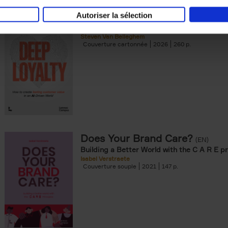
Autoriser la sélection
Deep Loyalty (ENG)
(EN)
Steven Van Belleghem
Couverture cartonnée
2026
260
Does Your Brand Care?
(EN)
Building a Better World with the C A R E pr
Isabel Verstraete
Couverture souple
2021
147