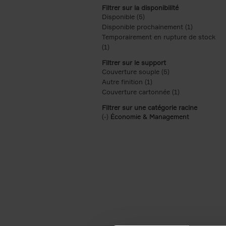
Filtrer sur la disponibilité
Disponible (5)
Apply Disponible filter
Disponible prochainement (1)
Apply Disp
Temporairement en rupture de stock
(1)
Apply Temporairement en rupture de s
Filtrer sur le support
Couverture souple (5)
Apply Couverture s
Autre finition (1)
Apply Autre finition filt
Couverture cartonnée (1)
Apply Couvertu
Filtrer sur une catégorie racine
(-)
Remove Économie & Management filt
Économie & Management