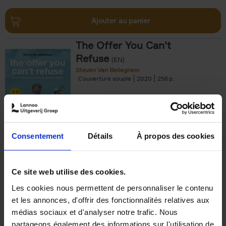
Ajouter au panier
The Offer You Can't
Refuse
(EN)
Steven Van Belleghem
Couverture souple
2020
256
€
37,
50
Consentement
Détails
À propos des cookies
Ajouter au panier
Ce site web utilise des cookies.
Les cookies nous permettent de personnaliser le contenu
Building Bonds = Building
et les annonces, d'offrir des fonctionnalités relatives aux
Business
(EN)
médias sociaux et d'analyser notre trafic. Nous
Jochen Roef
Jozefien De Feyter
Carolien Boom
partageons également des informations sur l'utilisation de
Couverture souple
2025
200