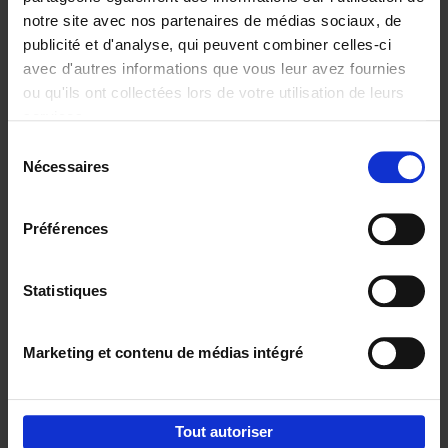
notre site avec nos partenaires de médias sociaux, de
€
29,
99
publicité et d'analyse, qui peuvent combiner celles-ci
avec d'autres informations que vous leur avez fournies
ou qu'ils ont collectées lors de votre utilisation de leurs
services.
Sélection
Nécessaires
du
Ajouter au panier
consentement
Digital marketing like a PRO -
Préférences
completely revised edition
(EN)
Clo Willaerts
Couverture souple
2022
226
Statistiques
€
35,
50
Marketing et contenu de médias intégré
Tout autoriser