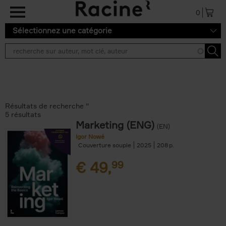
Aller au contenu principal
0
Sélectionnez une catégorie
Résultats de recherche ''
5 résultats
Marketing (ENG)
(EN)
Igor Nowé
Couverture souple
2025
208
€
49,
99