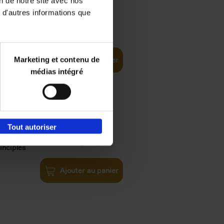
on de notre site avec nos
 d'autres informations que
€
35,
50
Marketing et contenu de
Ajouter au panier
médias intégré
Tout autoriser
€
34,
99
inciples
Ajouter au panier