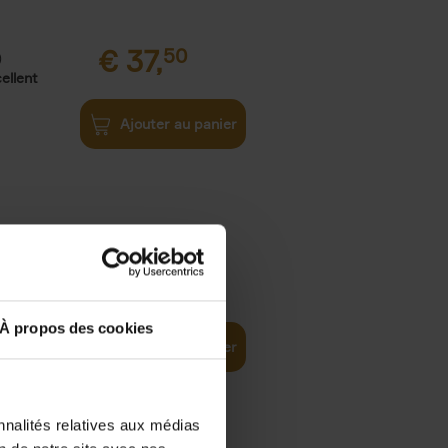
€
37,
50
)
ellent
Ajouter au panier
iness
€
29,
99
(EN)
tal world
À propos des cookies
Ajouter au panier
nnalités relatives aux médias