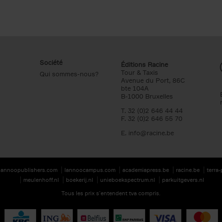
Société
Éditions Racine
Tour & Taxis
Qui sommes-nous?
Avenue du Port, 86C
bte 104A
B-1000 Bruxelles
T. 32 (0)2 646 44 44
F. 32 (0)2 646 55 70
E.
info@racine.be
lannoopublishers.com
lannoocampus.com
academiapress.be
racine.be
terra
meulenhoff.nl
boekerij.nl
unieboekspectrum.nl
parkuitgevers.nl
Tous les prix s’entendent tva compris.