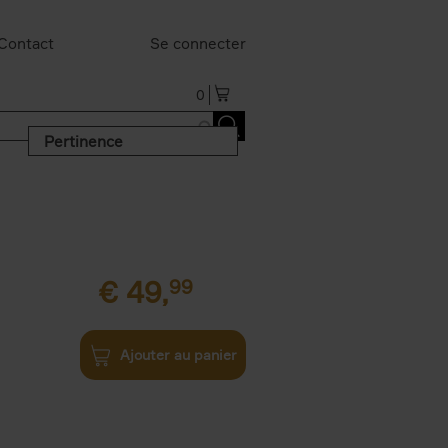
Contact
Se connecter
0
Pertinence
€
49,
99
Ajouter au panier