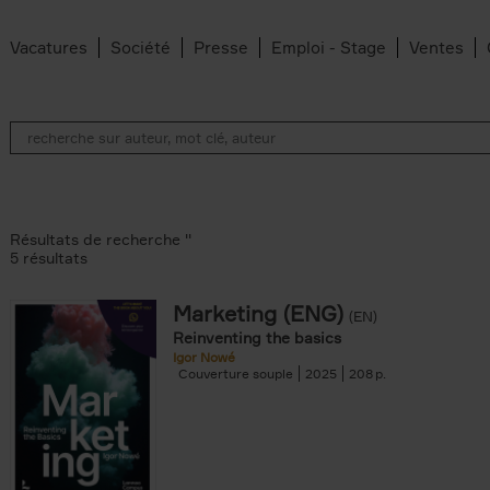
Vacatures
Société
Presse
Emploi - Stage
Ventes
Résultats de recherche ''
5 résultats
Marketing (ENG)
(EN)
lter
Reinventing the basics
Igor Nowé
Couverture souple
2025
208
te filter
r
Feyter filter
an Belleghem filter