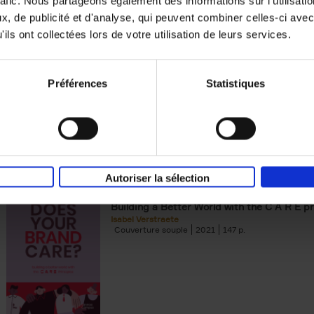
rafic. Nous partageons également des informations sur l'utilisati
, de publicité et d'analyse, qui peuvent combiner celles-ci avec
Digital marketing like a PRO -
ils ont collectées lors de votre utilisation de leurs services.
completely revised edition
(EN)
Prepare. Run. Optimize.
Clo Willaerts
Préférences
Statistiques
Couverture souple
2022
226
Autoriser la sélection
Does Your Brand Care?
(EN)
Building a Better World with the C A R E pr
Isabel Verstraete
Couverture souple
2021
147