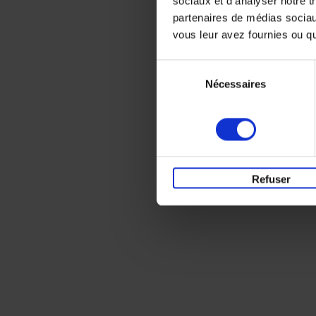
sociaux et d'analyser notre t
partenaires de médias sociaux
vous leur avez fournies ou qu'
Sélection
Nécessaires
du
consentement
Refuser