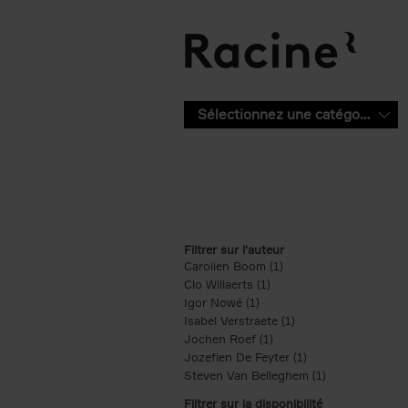
Aller au contenu principal
Sélectionnez une catégorie
Filtrer sur l'auteur
Carolien Boom (1)
Apply Carolien Boom fi
Clo Willaerts (1)
Apply Clo Willaerts filter
Igor Nowé (1)
Apply Igor Nowé filter
Isabel Verstraete (1)
Apply Isabel Verstrae
Jochen Roef (1)
Apply Jochen Roef filte
Jozefien De Feyter (1)
Apply Jozefien De 
Steven Van Belleghem (1)
Apply Steven V
Filtrer sur la disponibilité