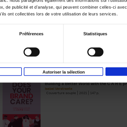
rafic. Nous partageons également des informations sur l'utilisati
, de publicité et d'analyse, qui peuvent combiner celles-ci avec
Digital marketing like a PRO -
ils ont collectées lors de votre utilisation de leurs services.
completely revised edition
(EN)
Prepare. Run. Optimize.
Clo Willaerts
Préférences
Statistiques
Couverture souple
2022
226
Autoriser la sélection
Does Your Brand Care?
(EN)
Building a Better World with the C A R E pr
Isabel Verstraete
Couverture souple
2021
147