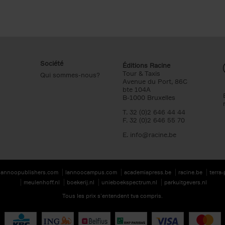
Société
Éditions Racine
Tour & Taxis
Qui sommes-nous?
Avenue du Port, 86C
bte 104A
B-1000 Bruxelles
T. 32 (0)2 646 44 44
F. 32 (0)2 646 55 70
E.
info@racine.be
lannoopublishers.com
lannoocampus.com
academiapress.be
racine.be
terra
meulenhoff.nl
boekerij.nl
unieboekspectrum.nl
parkuitgevers.nl
Tous les prix s’entendent tva compris.