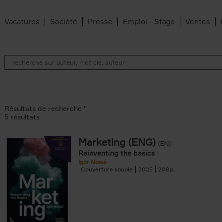
Vacatures
Société
Presse
Emploi - Stage
Ventes
Résultats de recherche ''
5 résultats
Marketing (ENG)
(EN)
lter
Reinventing the basics
Igor Nowé
Couverture souple
2025
208
te filter
r
Feyter filter
an Belleghem filter