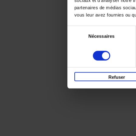
sociaux et d'analyser notre t
partenaires de médias sociaux
vous leur avez fournies ou qu'
Sélection
Nécessaires
du
consentement
Refuser