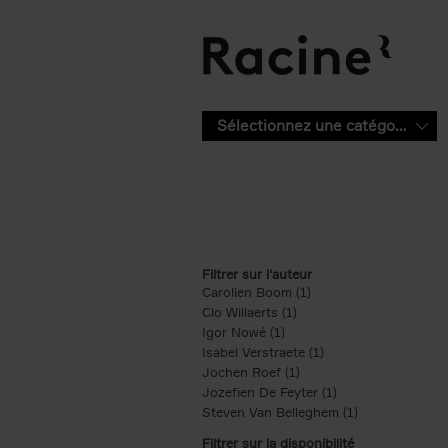
Aller au contenu principal
Sélectionnez une catégorie
Filtrer sur l'auteur
Carolien Boom (1)
Apply Carolien Boom fi
Clo Willaerts (1)
Apply Clo Willaerts filter
Igor Nowé (1)
Apply Igor Nowé filter
Isabel Verstraete (1)
Apply Isabel Verstrae
Jochen Roef (1)
Apply Jochen Roef filte
Jozefien De Feyter (1)
Apply Jozefien De 
Steven Van Belleghem (1)
Apply Steven V
Filtrer sur la disponibilité