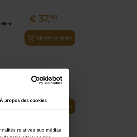
€
37,
50
)
ellent
Ajouter au panier
iness
€
29,
99
(EN)
tal world
À propos des cookies
Ajouter au panier
nnalités relatives aux médias