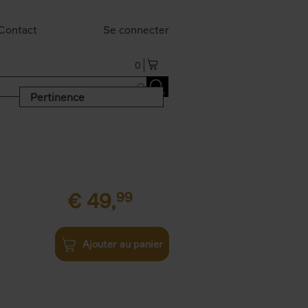
Contact
Se connecter
0
Pertinence
€
49,
99
Ajouter au panier