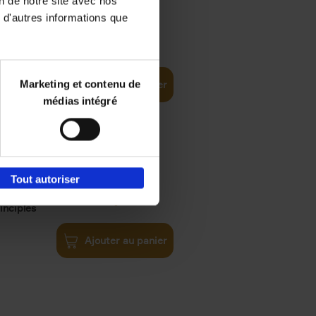
on de notre site avec nos
 d'autres informations que
€
35,
50
Marketing et contenu de
Ajouter au panier
médias intégré
Tout autoriser
€
34,
99
inciples
Ajouter au panier