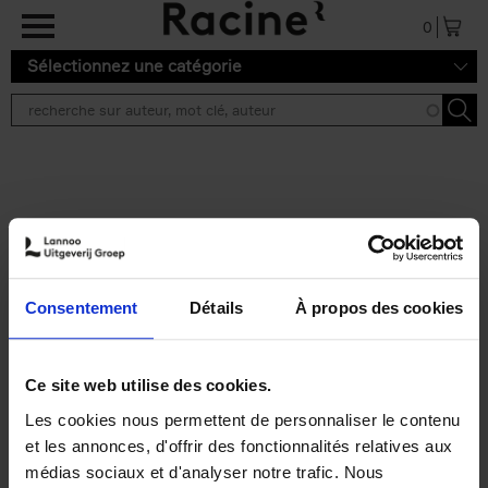
Aller au contenu principal
0
Sélectionnez une catégorie
Résultats de recherche ''
2 résultats
Personal Branding like a
PRO
(EN)
Consentement
Détails
À propos des cookies
Clo Willaerts
Couverture souple
2026
253
€
34,
99
Ce site web utilise des cookies.
Les cookies nous permettent de personnaliser le contenu
et les annonces, d'offrir des fonctionnalités relatives aux
médias sociaux et d'analyser notre trafic. Nous