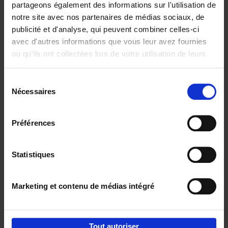
partageons également des informations sur l'utilisation de
notre site avec nos partenaires de médias sociaux, de
Ajouter au panier
publicité et d'analyse, qui peuvent combiner celles-ci
avec d'autres informations que vous leur avez fournies
Content Marketing like a
ou qu'ils ont collectées lors de votre utilisation de leurs
PRO
(EN)
services.
Clo Willaerts
Couverture souple
2023
352
Sélection
Nécessaires
du
€
37,
50
consentement
Préférences
Statistiques
Ajouter au panier
Marketing et contenu de médias intégré
Envie de bonnes idées de lecture, de
réductions, d’actions et d’inspiration ?
Tout autoriser