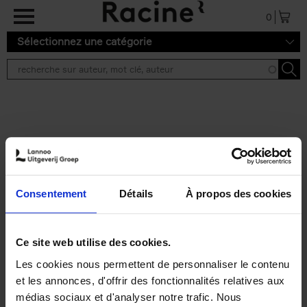
Aller au contenu principal
0
Sélectionnez une catégorie
Résultats de recherche ''
2 résultats
Personal Branding like a
PRO
(EN)
Consentement
Détails
À propos des cookies
Clo Willaerts
Couverture souple
2026
253
€
34,
99
Ce site web utilise des cookies.
Les cookies nous permettent de personnaliser le contenu
et les annonces, d'offrir des fonctionnalités relatives aux
médias sociaux et d'analyser notre trafic. Nous