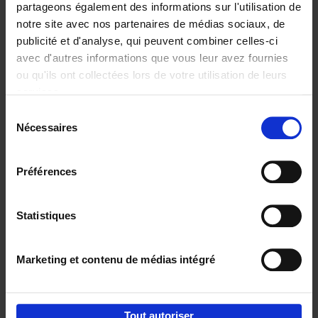
partageons également des informations sur l'utilisation de
notre site avec nos partenaires de médias sociaux, de
Ajouter au panier
publicité et d'analyse, qui peuvent combiner celles-ci
avec d'autres informations que vous leur avez fournies
Content Marketing like a
ou qu'ils ont collectées lors de votre utilisation de leurs
PRO
(EN)
services.
Clo Willaerts
Couverture souple
2023
352
Sélection
Nécessaires
du
€
37,
50
consentement
Préférences
Statistiques
Ajouter au panier
Marketing et contenu de médias intégré
Envie de bonnes idées de lecture, de
réductions, d’actions et d’inspiration ?
Tout autoriser