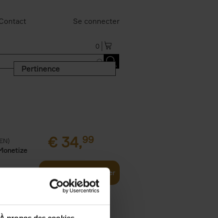
Contact
Se connecter
0
Pertinence
€
34,
99
(EN)
Monetize
Ajouter au panier