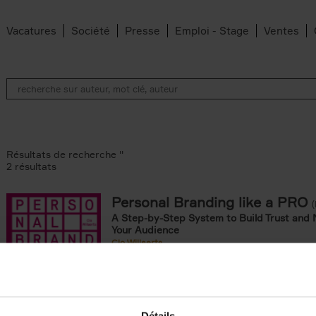
Vacatures
Société
Presse
Emploi - Stage
Ventes
Résultats de recherche ''
2 résultats
Personal Branding like a PRO
A Step-by-Step System to Build Trust and 
Your Audience
Clo Willaerts
Couverture souple
2026
253
omie & Management filter