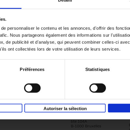
Détails
Content Marketing like a PRO
ies.
The All-In-One Guide to Content Marketing
e personnaliser le contenu et les annonces, d'offrir des fonctio
Planning to Promoting
rafic. Nous partageons également des informations sur l'utilisati
Clo Willaerts
Couverture souple
2023
352
, de publicité et d'analyse, qui peuvent combiner celles-ci avec
ils ont collectées lors de votre utilisation de leurs services.
Préférences
Statistiques
Société
Éditions Racine
Autoriser la sélection
Tour & Taxis
Qui sommes-nous?
Avenue du Port, 86C
bte 104A
B-1000 Bruxelles