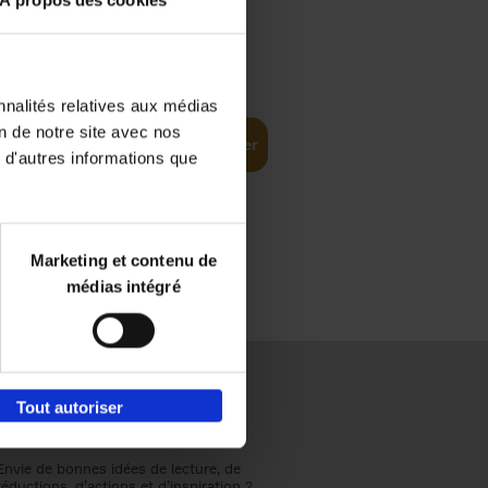
À propos des cookies
€
37,
50
(EN)
: From
nnalités relatives aux médias
on de notre site avec nos
Ajouter au panier
 d'autres informations que
Marketing et contenu de
médias intégré
Tout autoriser
Envie de bonnes idées de lecture, de
réductions, d’actions et d’inspiration ?