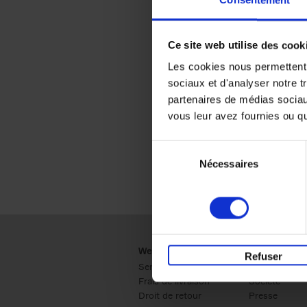
Consentement
Ce site web utilise des cook
Les cookies nous permettent d
sociaux et d'analyser notre t
partenaires de médias sociaux
vous leur avez fournies ou qu'
Sélection
Nécessaires
du
consentement
Webshop
Business
Refuser
Service clients
Ventes
Frais de livraison
Société
Droit de retour
Presse