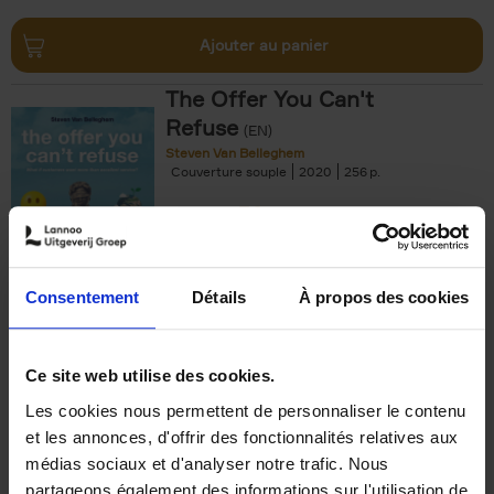
Ajouter au panier
The Offer You Can't
Refuse
(EN)
Steven Van Belleghem
Couverture souple
2020
256
€
37,
50
Consentement
Détails
À propos des cookies
Ajouter au panier
Ce site web utilise des cookies.
Les cookies nous permettent de personnaliser le contenu
Building Bonds = Building
et les annonces, d'offrir des fonctionnalités relatives aux
Business
(EN)
médias sociaux et d'analyser notre trafic. Nous
Jochen Roef
Jozefien De Feyter
Carolien Boom
partageons également des informations sur l'utilisation de
Couverture souple
2025
200