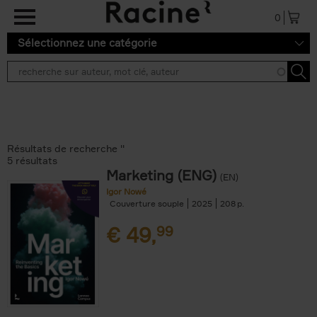
Aller au contenu principal
0
Sélectionnez une catégorie
Résultats de recherche ''
5 résultats
Marketing (ENG)
(EN)
Igor Nowé
Couverture souple
2025
208
€
49,
99