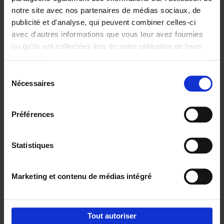
notre site avec nos partenaires de médias sociaux, de
€
29,
99
publicité et d'analyse, qui peuvent combiner celles-ci
avec d'autres informations que vous leur avez fournies
ou qu'ils ont collectées lors de votre utilisation de leurs
services.
Sélection
Nécessaires
du
Ajouter au panier
consentement
Digital marketing like a PRO -
Préférences
completely revised edition
(EN)
Clo Willaerts
Couverture souple
2022
226
Statistiques
€
35,
50
Marketing et contenu de médias intégré
Tout autoriser