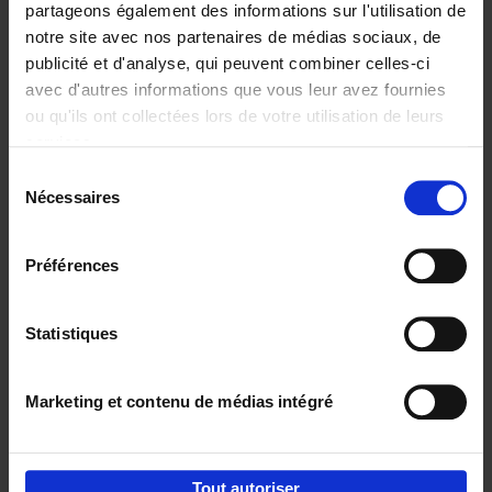
partageons également des informations sur l'utilisation de
notre site avec nos partenaires de médias sociaux, de
Ajouter au panier
publicité et d'analyse, qui peuvent combiner celles-ci
avec d'autres informations que vous leur avez fournies
Content Marketing like a
ou qu'ils ont collectées lors de votre utilisation de leurs
PRO
(EN)
services.
Clo Willaerts
Couverture souple
2023
352
Sélection
Nécessaires
du
€
37,
50
consentement
Préférences
Statistiques
Ajouter au panier
Marketing et contenu de médias intégré
Envie de bonnes idées de lecture, de
réductions, d’actions et d’inspiration ?
Tout autoriser