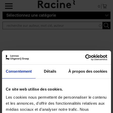
Aller au contenu principal
0
Sélectionnez une catégorie
Résultats de recherche ''
2 résultats
Personal Branding like a
PRO
(EN)
Consentement
Détails
À propos des cookies
Clo Willaerts
Couverture souple
2026
253
€
34,
99
Ce site web utilise des cookies.
Les cookies nous permettent de personnaliser le contenu
et les annonces, d'offrir des fonctionnalités relatives aux
médias sociaux et d'analyser notre trafic. Nous