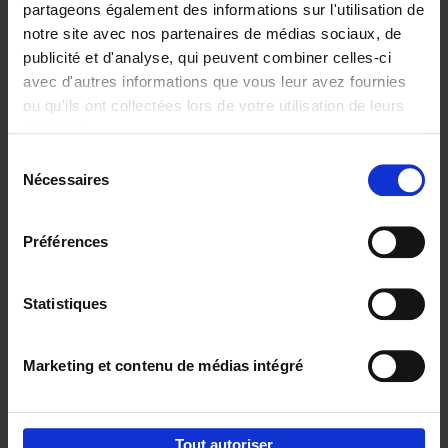
partageons également des informations sur l'utilisation de
notre site avec nos partenaires de médias sociaux, de
Ajouter au panier
publicité et d'analyse, qui peuvent combiner celles-ci
avec d'autres informations que vous leur avez fournies
Content Marketing like a
ou qu'ils ont collectées lors de votre utilisation de leurs
PRO
(EN)
services.
Clo Willaerts
Couverture souple
2023
352
Sélection
Nécessaires
du
€
37,
50
consentement
Préférences
Statistiques
Ajouter au panier
Marketing et contenu de médias intégré
Envie de bonnes idées de lecture, de
réductions, d’actions et d’inspiration ?
Tout autoriser