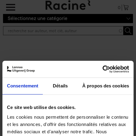
Aller au contenu principal
0
Sélectionnez une catégorie
Résultats de recherche ''
2 résultats
Personal Branding like a
PRO
(EN)
Consentement
Détails
À propos des cookies
Clo Willaerts
Couverture souple
2026
253
€
34,
99
Ce site web utilise des cookies.
Les cookies nous permettent de personnaliser le contenu
et les annonces, d'offrir des fonctionnalités relatives aux
médias sociaux et d'analyser notre trafic. Nous