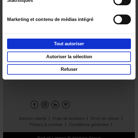
Statistiques
€
37,
50
Marketing et contenu de médias intégré
Tout autoriser
Ajouter au panier
Autoriser la sélection
Refuser
Envie de bonnes idées de lecture, de
réductions, d’actions et d’inspiration ?
Service clients
Frais de livraison
Droit de retour
Privacy & cookies
Conditions générales
Part of
Lannoo Publishing Group