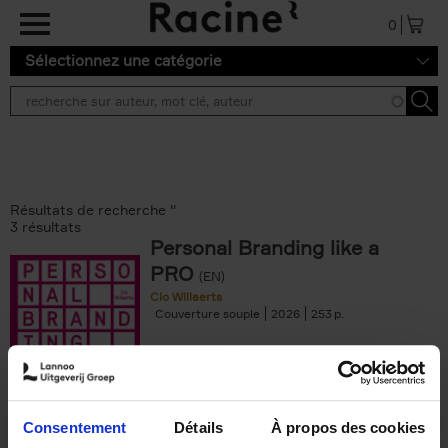
Aller au contenu principal
0
Sélectionnez une catégorie
Résultats de recherche ''
3 résultats
Personal Branding like a
PRO
(EN)
Clo Willaerts
Couverture souple
2026
253
€
34,
99
Consentement
Détails
À propos des cookies