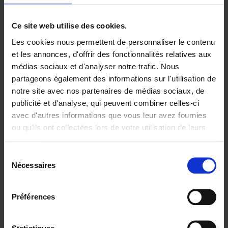
Ajouter au panier
Ce site web utilise des cookies.
Les cookies nous permettent de personnaliser le contenu
Digital marketing like a PRO -
et les annonces, d'offrir des fonctionnalités relatives aux
completely revised edition
(EN)
médias sociaux et d'analyser notre trafic. Nous
Clo Willaerts
partageons également des informations sur l'utilisation de
Couverture souple
2022
226
notre site avec nos partenaires de médias sociaux, de
€
35,
50
publicité et d'analyse, qui peuvent combiner celles-ci
avec d'autres informations que vous leur avez fournies
ou qu'ils ont collectées lors de votre utilisation de leurs
services.
Sélection
Nécessaires
du
Ajouter au panier
consentement
Content Marketing like a
Préférences
PRO
(EN)
Clo Willaerts
Couverture souple
2023
352