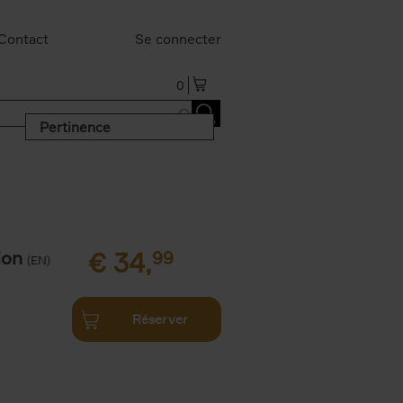
Contact
Se connecter
0
Pertinence
ion
€
34,
99
(EN)
Réserver