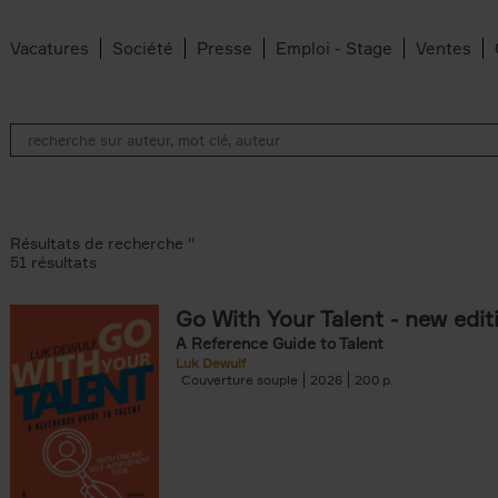
Vacatures
Société
Presse
Emploi - Stage
Ventes
Résultats de recherche ''
51 résultats
Go With Your Talent - new edit
A Reference Guide to Talent
ilter
Luk Dewulf
Couverture souple
2026
200
s filter
filter