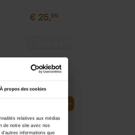
€
25,
99
€
34,
99
À propos des cookies
uestions on
Ajouter au panier
nnalités relatives aux médias
on de notre site avec nos
 d'autres informations que