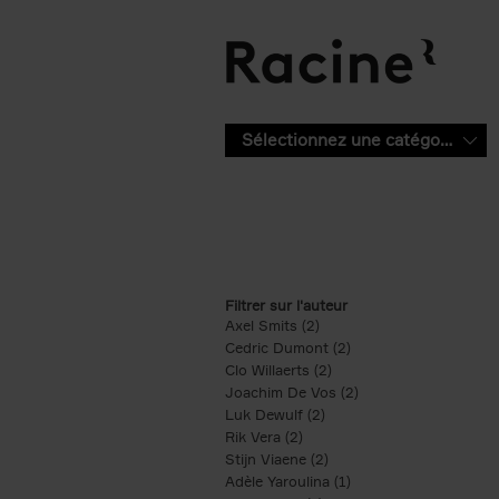
Aller au contenu principal
Sélectionnez une catégorie
Filtrer sur l'auteur
Axel Smits (2)
Apply Axel Smits filter
Cedric Dumont (2)
Apply Cedric Dumont f
Clo Willaerts (2)
Apply Clo Willaerts filter
Joachim De Vos (2)
Apply Joachim De Vo
Luk Dewulf (2)
Apply Luk Dewulf filter
Rik Vera (2)
Apply Rik Vera filter
Stijn Viaene (2)
Apply Stijn Viaene filter
Adèle Yaroulina (1)
Apply Adèle Yaroulina 