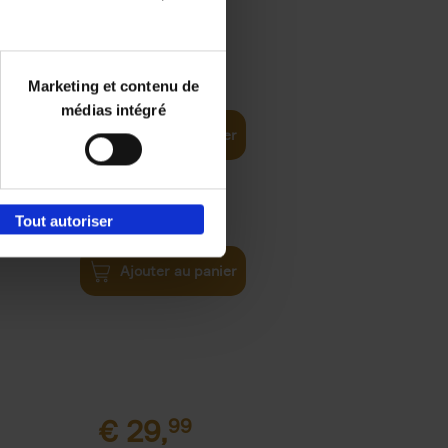
€
34,
99
Marketing et contenu de
ns Create
médias intégré
Ajouter au panier
€
34,
99
Tout autoriser
Ajouter au panier
€
29,
99