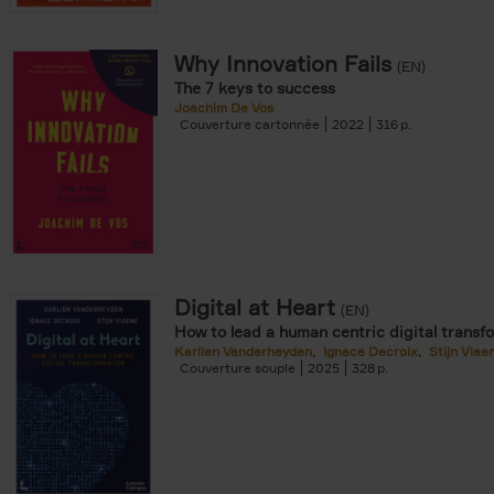
Why Innovation Fails
(EN)
The 7 keys to success
Joachim De Vos
Couverture cartonnée
2022
316
Digital at Heart
(EN)
How to lead a human centric digital transf
Karlien Vanderheyden
Ignace Decroix
Stijn Viae
Couverture souple
2025
328