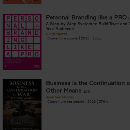
iels filter
Personal Branding like a PRO
A Step-by-Step System to Build Trust and 
Your Audience
Clo Willaerts
onible prochainement filter
Couverture souple
2026
253
tock filter
ar als POD filter
souple filter
re cartonnée filter
er
Business Is the Continuation 
Other Means
(EN)
er
Jean Van Marcke
Couverture cartonnée
2026
376