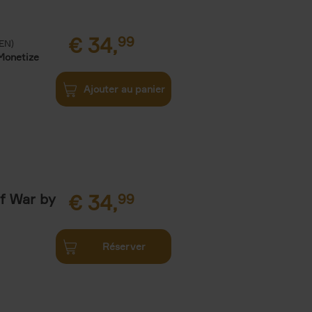
€
34,
99
(EN)
Monetize
Ajouter au panier
of War by
€
34,
99
Réserver