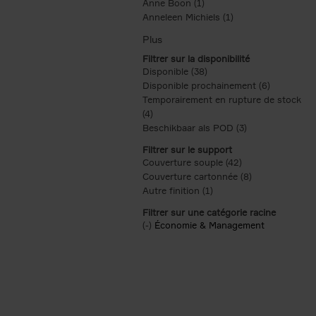
Anne Boon (1)
Apply Anne Boon filter
Anneleen Michiels (1)
Apply Anneleen Mich
Filtrer sur la disponibilité
Disponible (38)
Apply Disponible filter
Disponible prochainement (6)
Apply Disp
Temporairement en rupture de stock
(4)
Apply Temporairement en rupture de s
Beschikbaar als POD (3)
Apply Beschikba
Filtrer sur le support
Couverture souple (42)
Apply Couverture 
Couverture cartonnée (8)
Apply Couvertu
Autre finition (1)
Apply Autre finition filt
Filtrer sur une catégorie racine
(-)
Remove Économie & Management filt
Économie & Management