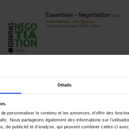
Essentials - Negotiation
(EN)
Katia Tieleman
Marc Buelens
Couverture souple
2018
156
FAQ I Have to Speak
(EN)
Détails
21 Answers to the Most Frequently AskedQ
Public Speaking
Marnick Vandebroek
Couverture souple
2025
328
ies.
e personnaliser le contenu et les annonces, d'offrir des fonctio
rafic. Nous partageons également des informations sur l'utilisati
, de publicité et d'analyse, qui peuvent combiner celles-ci avec