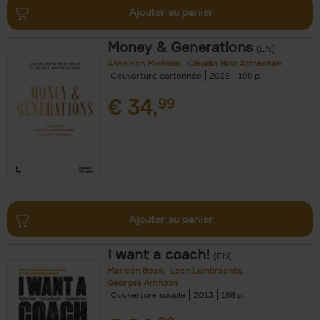
Ajouter au panier
Money & Generations
(EN)
Anneleen Michiels
Claudia Binz Astrachan
Couverture cartonnée
2025
190
€
34,
99
Ajouter au panier
I want a coach!
(EN)
Marleen Boen
Leen Lambrechts
Georges Anthoon
Couverture souple
2013
168