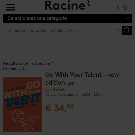
Aller au contenu principal
0
Sélectionnez une catégorie
Résultats de recherche ''
51 résultats
Go With Your Talent - new
edition
(EN)
Luk Dewulf
Couverture souple
2026
200
€
34,
99