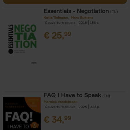
Essentials - Negotiation
(EN)
Katia Tieleman
Marc Buelens
Couverture souple
2018
156
€
25,
99
FAQ I Have to Speak
(EN)
Marnick Vandebroek
Couverture souple
2025
328
€
34,
99