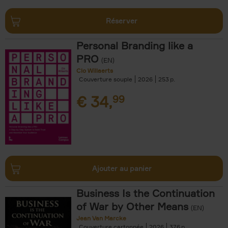
Réserver
Personal Branding like a
PRO
(EN)
Clo Willaerts
Couverture souple
2026
253
€
34,
99
Ajouter au panier
Business Is the Continuation
of War by Other Means
(EN)
Jean Van Marcke
Couverture cartonnée
2026
376