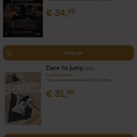
€
34,
99
Réserver
Dare to jump
(EN)
Cedric Dumont
Couverture cartonnée
2020
128
€
31,
99