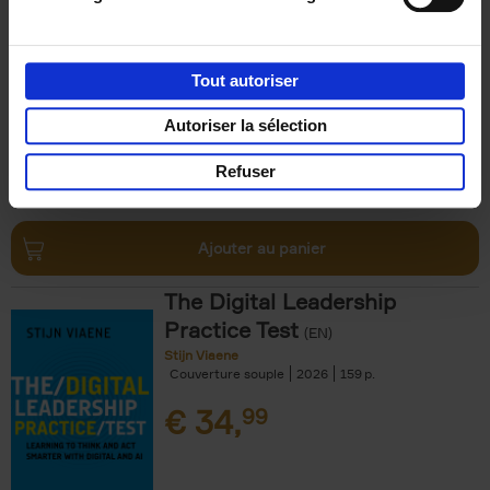
Humanity
(EN)
Jackie Janssen
Couverture souple
2026
197
Tout autoriser
€
34,
99
Autoriser la sélection
Refuser
Ajouter au panier
The Digital Leadership
Practice Test
(EN)
Stijn Viaene
Couverture souple
2026
159
€
34,
99