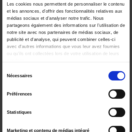
Les cookies nous permettent de personnaliser le contenu
et les annonces, d'offrir des fonctionnalités relatives aux
médias sociaux et d'analyser notre trafic. Nous
partageons également des informations sur l'utilisation de
Ajouter au panier
notre site avec nos partenaires de médias sociaux, de
publicité et d'analyse, qui peuvent combiner celles-ci
Reshape Your Career
(EN)
avec d'autres informations que vous leur avez fournies
Bärbel Buyse
ou qu'ils ont collectées lors de votre utilisation de leurs
Couverture souple
2026
200
services.
€
34,
99
Sélection
Nécessaires
du
consentement
Préférences
Statistiques
Ajouter au panier
AI, The Rediscovery of
Marketing et contenu de médias intégré