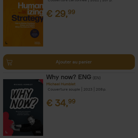
€
29,
99
Ajouter au panier
Why now? ENG
(EN)
Michael Humblet
Couverture souple
2023
208
€
34,
99