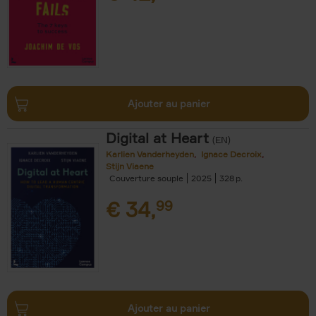
Ajouter au panier
Digital at Heart
(EN)
Karlien Vanderheyden
Ignace Decroix
Stijn Viaene
Couverture souple
2025
328
€
34,
99
Ajouter au panier