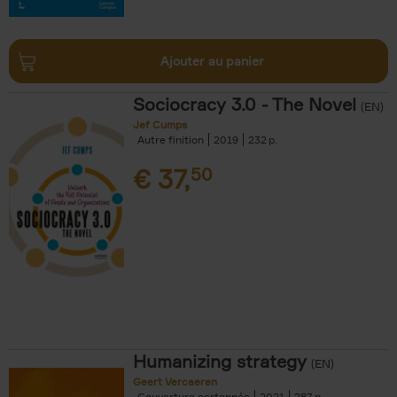
Ajouter au panier
Sociocracy 3.0 - The Novel
(EN)
Jef Cumps
Autre finition
2019
232
€
37,
50
Humanizing strategy
(EN)
Geert Vercaeren
Couverture cartonnée
2021
287