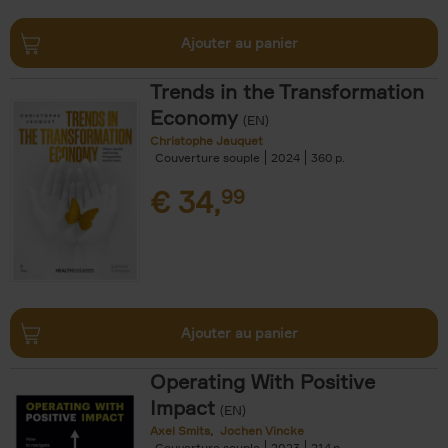
Ajouter au panier
Trends in the Transformation
Economy
(EN)
Christophe Jauquet
Couverture souple
2024
360
€
34,
99
Ajouter au panier
Operating With Positive
Impact
(EN)
Axel Smits
Jochen Vincke
Couverture souple
2023
214