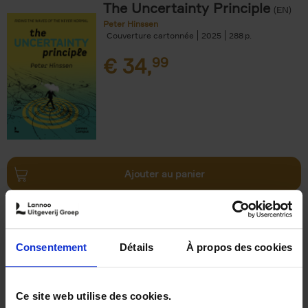
The Uncertainty Principle
(EN)
Peter Hinssen
Couverture cartonnée
2025
288
€
34,
99
Ajouter au panier
The Double-Gold Mindset
(EN)
Dominic Rossi
Couverture souple
2025
200
Consentement
Détails
À propos des cookies
€
29,
99
Ce site web utilise des cookies.