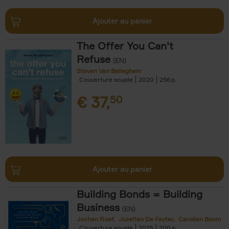
Ajouter au panier
The Offer You Can't
Refuse
(EN)
Steven Van Belleghem
Couverture souple
2020
256
€
37,
50
Ajouter au panier
Building Bonds = Building
Business
(EN)
Jochen Roef
Jozefien De Feyter
Carolien Boom
Couverture souple
2025
200