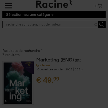
Aller au contenu principal
0
Sélectionnez une catégorie
Résultats de recherche ''
7 résultats
Marketing (ENG)
(EN)
Igor Nowé
Couverture souple
2025
208
€
49,
99