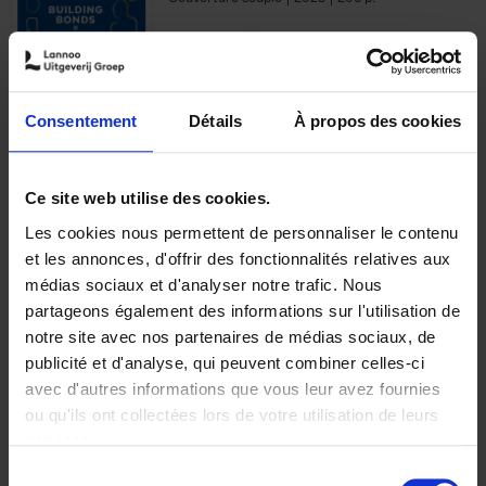
€
29,
99
Consentement
Détails
À propos des cookies
Ajouter au panier
Ce site web utilise des cookies.
Les cookies nous permettent de personnaliser le contenu
Optichannel Retail. Beyond
et les annonces, d'offrir des fonctionnalités relatives aux
the Digital Hysteria
(EN)
médias sociaux et d'analyser notre trafic. Nous
Gino Van Ossel
partageons également des informations sur l'utilisation de
Autre finition
2019
350
notre site avec nos partenaires de médias sociaux, de
€
29,
99
publicité et d'analyse, qui peuvent combiner celles-ci
avec d'autres informations que vous leur avez fournies
ou qu'ils ont collectées lors de votre utilisation de leurs
services.
Sélection