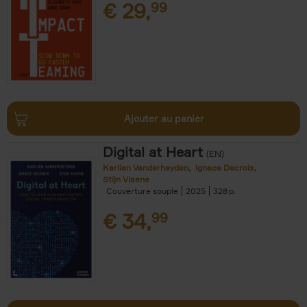
€
29,
99
Ajouter au panier
Digital at Heart
(EN)
Karlien Vanderheyden
Ignace Decroix
Stijn Viaene
Couverture souple
2025
328
€
34,
99