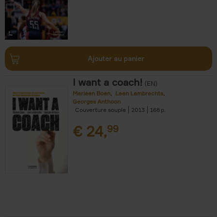
Ajouter au panier
I want a coach!
(EN)
Marleen Boen
Leen Lambrechts
Georges Anthoon
Couverture souple
2013
168
€
24,
99