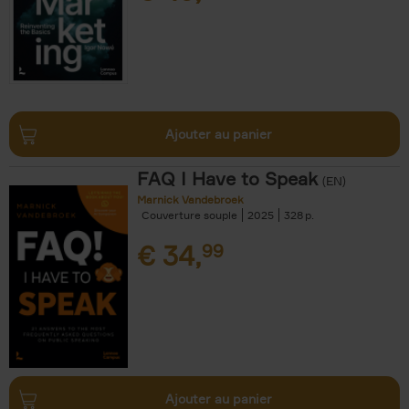
Ajouter au panier
FAQ I Have to Speak
(EN)
Marnick Vandebroek
Couverture souple
2025
328
€
34,
99
Ajouter au panier