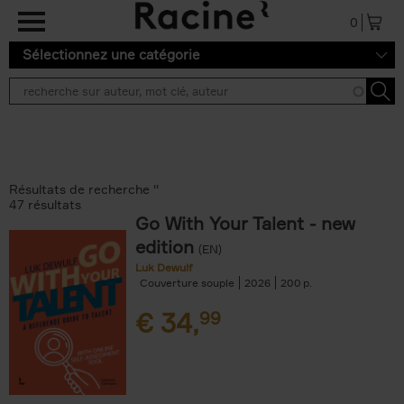
Aller au contenu principal
0
Sélectionnez une catégorie
Résultats de recherche ''
47 résultats
Go With Your Talent - new
edition
(EN)
Luk Dewulf
Couverture souple
2026
200
€
34,
99