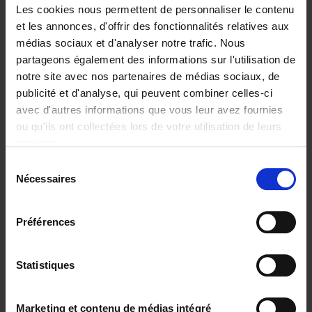
Les cookies nous permettent de personnaliser le contenu
et les annonces, d'offrir des fonctionnalités relatives aux
médias sociaux et d'analyser notre trafic. Nous
partageons également des informations sur l'utilisation de
Ajouter au panier
notre site avec nos partenaires de médias sociaux, de
publicité et d'analyse, qui peuvent combiner celles-ci
The Channel Whisperer
(EN)
avec d'autres informations que vous leur avez fournies
Paul Sysmans
ou qu'ils ont collectées lors de votre utilisation de leurs
Couverture souple
2018
200
services.
€
29,
99
Sélection
Nécessaires
du
consentement
Préférences
Statistiques
Ajouter au panier
Digital marketing like a PRO -
Marketing et contenu de médias intégré