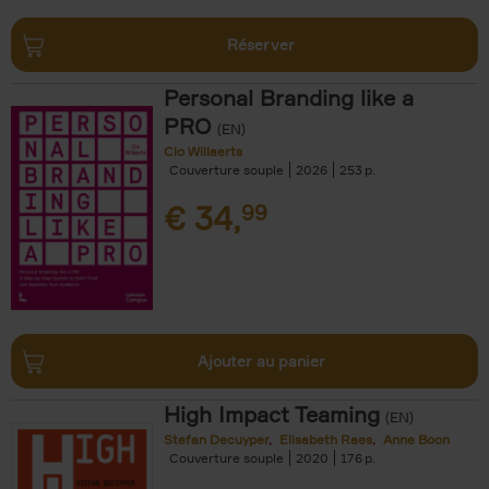
Réserver
Personal Branding like a
PRO
(EN)
Clo Willaerts
Couverture souple
2026
253
€
34,
99
Ajouter au panier
High Impact Teaming
(EN)
Stefan Decuyper
Elisabeth Raes
Anne Boon
Couverture souple
2020
176