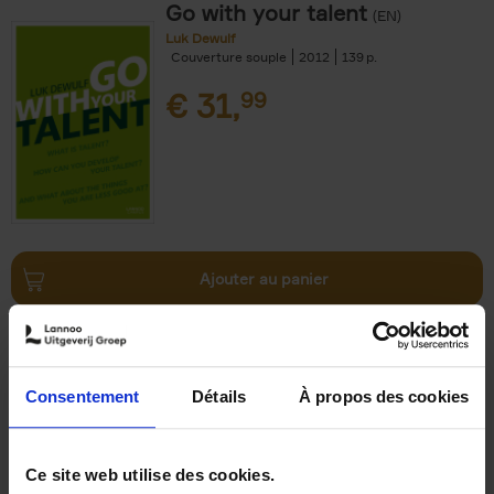
Go with your talent
(EN)
Luk Dewulf
Couverture souple
2012
139
€
31,
99
Ajouter au panier
Lessons learned from
ASML
(EN)
Susanne van der Velden
Mohammad Nasir Nasiri
Consentement
Détails
À propos des cookies
Couverture souple
2026
304
€
34,
99
Ce site web utilise des cookies.