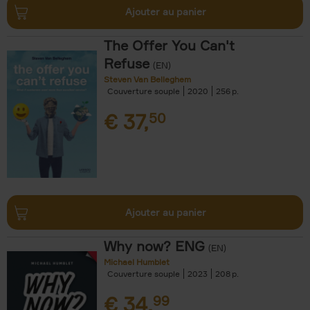
Ajouter au panier
The Offer You Can't
Refuse
(EN)
Steven Van Belleghem
Couverture souple
2020
256
€
37,
50
Ajouter au panier
Why now? ENG
(EN)
Michael Humblet
Couverture souple
2023
208
€
34,
99