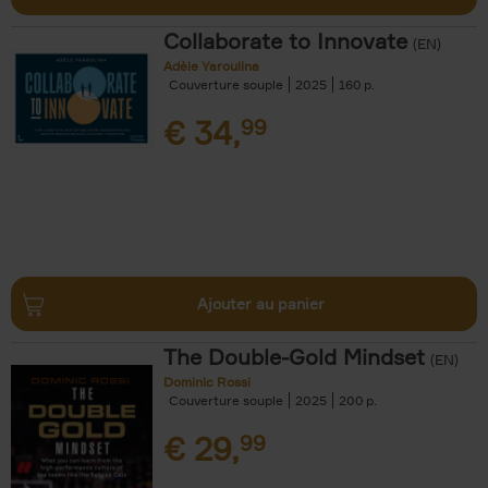
Collaborate to Innovate
(EN)
Adèle Yaroulina
Couverture souple
2025
160
€
34,
99
Ajouter au panier
The Double-Gold Mindset
(EN)
Dominic Rossi
Couverture souple
2025
200
€
29,
99