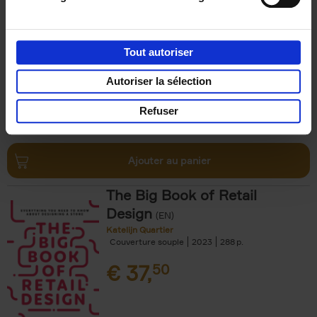
completely revised edition
(EN)
Clo Willaerts
Couverture souple
2022
226
Tout autoriser
€
35,
50
Autoriser la sélection
Refuser
Ajouter au panier
The Big Book of Retail
Design
(EN)
Katelijn Quartier
Couverture souple
2023
288
€
37,
50