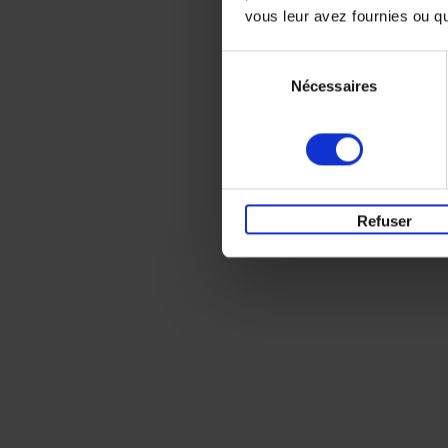
vous leur avez fournies ou qu'
Sélection
Nécessaires
du
consentement
Refuser