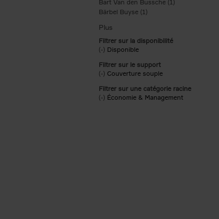
Bart Van den Bussche (1)
Apply Bart Van
Bärbel Buyse (1)
Apply Bärbel Buyse filte
Filtrer sur la disponibilité
(-)
Remove Disponible filter
Disponible
Filtrer sur le support
(-)
Remove Couverture souple filter
Couverture souple
Filtrer sur une catégorie racine
(-)
Remove Économie & Management filt
Économie & Management