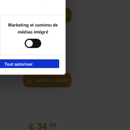
ital and AI
Ajouter au panier
Marketing et contenu de
médias intégré
€
37,
50
)
Tout autoriser
ellent
Ajouter au panier
€
34,
99