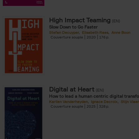
 den Bussche filter
r
High Impact Teaming
(EN)
Slow Down to Go Faster
Stefan Decuyper
Elisabeth Raes
Anne Boon
Couverture souple
2020
176
er
Digital at Heart
(EN)
How to lead a human centric digital transf
Karlien Vanderheyden
Ignace Decroix
Stijn Viae
Couverture souple
2025
328