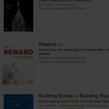
How to navigate ESG complexity
Axel Smits
Jochen Vincke
Couverture souple
2023
214
Reward
(EN)
Attracting and retaining key talent with c
reward
Axel Smits
Bart Van den Bussche
Couverture souple
2024
222
Building Bonds = Building Bus
How to win buyers’ trust in a turbulent digi
Jochen Roef
Jozefien De Feyter
Carolien Boom