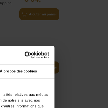
Tipping
Ajouter au panier
ity
€
34,
99
(EN)
Path
Ajouter au panier
À propos des cookies
nnalités relatives aux médias
on de notre site avec nos
e
€
34,
99
 d'autres informations que