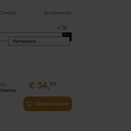
Contact
Se connecter
0
Pertinence
€
34,
99
(EN)
Monetize
Ajouter au panier