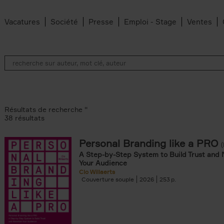
Vacatures
Société
Presse
Emploi - Stage
Ventes
Résultats de recherche ''
38 résultats
Personal Branding like a PRO
A Step-by-Step System to Build Trust and 
Your Audience
te filter
Clo Willaerts
an Belleghem filter
Couverture souple
2026
253
filter
dt filter