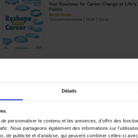
Your Roadmap for Career Change at Life’s 
Points
Bärbel Buyse
Couverture souple
2026
200
AI, The Rediscovery of Human
Can Technology Make Us Wiser? Europe's 
Forward...
Jackie Janssen
Couverture souple
2026
197
Détails
ies.
e personnaliser le contenu et les annonces, d'offrir des fonctio
rafic. Nous partageons également des informations sur l'utilisati
The Digital Leadership Practic
, de publicité et d'analyse, qui peuvent combiner celles-ci avec