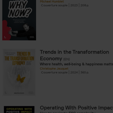
Michael Humblet
Couverture souple
2023
208
Trends in the Transformation
Economy
(EN)
Where health, well-being & happiness matt
Christophe Jauquet
Couverture souple
2024
360
Operating With Positive Impac