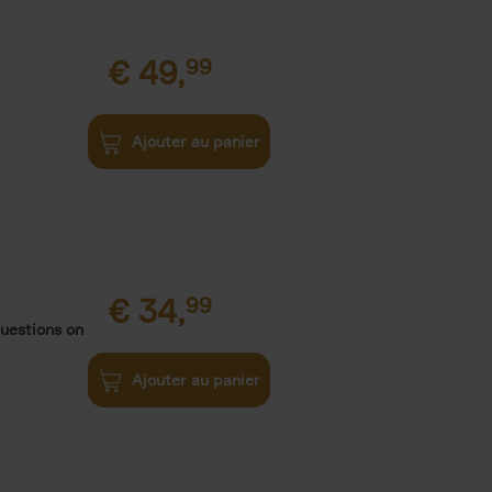
€
49,
99
Ajouter au panier
€
34,
99
uestions on
Ajouter au panier