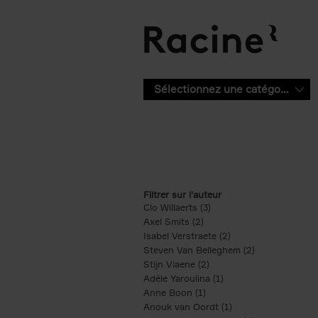
Aller au contenu principal
Sélectionnez une catégorie
Filtrer sur l'auteur
Clo Willaerts (3)
Apply Clo Willaerts filter
Axel Smits (2)
Apply Axel Smits filter
Isabel Verstraete (2)
Apply Isabel Verstrae
Steven Van Belleghem (2)
Apply Steven V
Stijn Viaene (2)
Apply Stijn Viaene filter
Adèle Yaroulina (1)
Apply Adèle Yaroulina 
Anne Boon (1)
Apply Anne Boon filter
Anouk van Oordt (1)
Apply Anouk van Oor