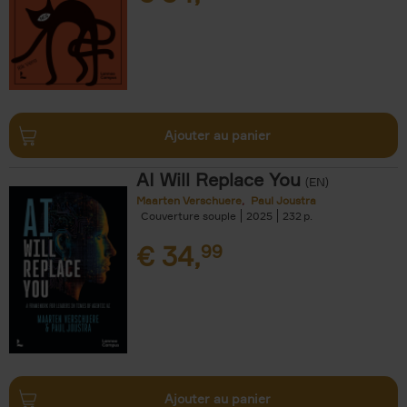
Ajouter au panier
AI Will Replace You
(EN)
Maarten Verschuere
Paul Joustra
Couverture souple
2025
232
€
34,
99
Ajouter au panier