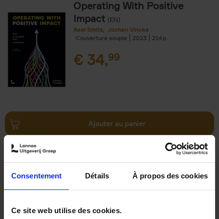
Operating With Positive
Impact
(EN)
Axel Smits
Jochen Vincke
Couverture souple
2023
214
€
34,
99
Ajouter au panier
Reward
(EN)
Axel Smits
Bart Van den Bussche
Couverture souple
2024
222
Consentement
Détails
À propos des cookies
€
37,
50
Ce site web utilise des cookies.