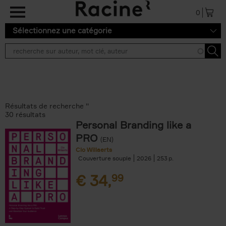
Aller au contenu principal
0
Sélectionnez une catégorie
Résultats de recherche ''
30 résultats
Personal Branding like a
PRO
(EN)
Clo Willaerts
Couverture souple
2026
253
€
34,
99