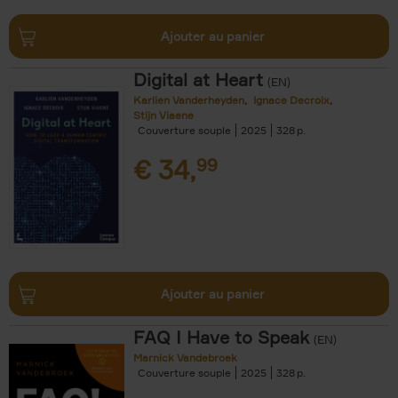
Ajouter au panier
Digital at Heart
(EN)
Karlien Vanderheyden
Ignace Decroix
Stijn Viaene
Couverture souple
2025
328
€
34,
99
Ajouter au panier
FAQ I Have to Speak
(EN)
Marnick Vandebroek
Couverture souple
2025
328