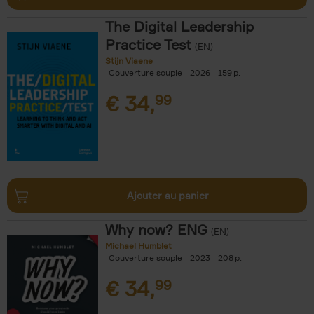
The Digital Leadership
Practice Test
(EN)
Stijn Viaene
Couverture souple
2026
159
€
34,
99
Ajouter au panier
Why now? ENG
(EN)
Michael Humblet
Couverture souple
2023
208
€
34,
99