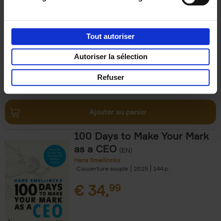
Design
(EN)
Katelijn Quartier
Couverture souple
2023
288
Tout autoriser
€
37,
50
Autoriser la sélection
Refuser
Ajouter au panier
100 Days to Make Your Mark
as a CEO
(EN)
Hans Smellinckx
Couverture souple
2025
144
€
34,
99