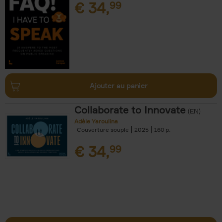
€
34,
99
Ajouter au panier
Collaborate to Innovate
(EN)
Adèle Yaroulina
Couverture souple
2025
160
€
34,
99