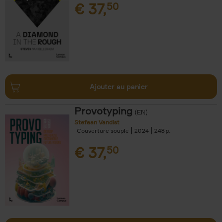
€
37,
50
Ajouter au panier
Provotyping
(EN)
Stefaan Vandist
Couverture souple
2024
248
€
37,
50