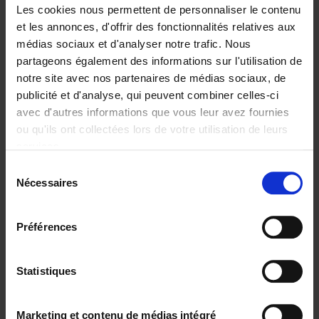
Les cookies nous permettent de personnaliser le contenu
et les annonces, d'offrir des fonctionnalités relatives aux
médias sociaux et d'analyser notre trafic. Nous
partageons également des informations sur l'utilisation de
Ajouter au panier
notre site avec nos partenaires de médias sociaux, de
publicité et d'analyse, qui peuvent combiner celles-ci
The Channel Whisperer
(EN)
avec d'autres informations que vous leur avez fournies
Paul Sysmans
ou qu'ils ont collectées lors de votre utilisation de leurs
Couverture souple
2018
200
services.
€
29,
99
Sélection
Nécessaires
du
consentement
Préférences
Statistiques
Ajouter au panier
The Big Book of Retail
Marketing et contenu de médias intégré