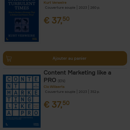
Kurt Verweire
Couverture souple
2023
260
€
37,
50
Ajouter au panier
Content Marketing like a
PRO
(EN)
Clo Willaerts
Couverture souple
2023
352
€
37,
50