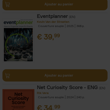
Ajouter au panier
Eventplanner
(EN)
Kevin Van der Straeten
Couverture souple
2025
368
€
39,
99
Ajouter au panier
Net Curiosity Score - ENG
(EN)
Rik Vera
Couverture souple
2024
240
€
34,
99