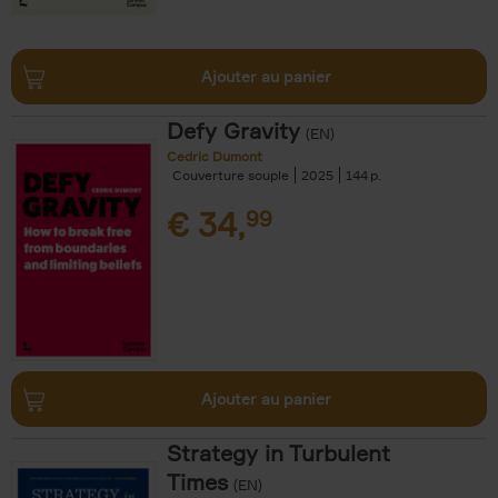
Ajouter au panier
Defy Gravity
(EN)
Cedric Dumont
Couverture souple
2025
144
€
34,
99
Ajouter au panier
Strategy in Turbulent
Times
(EN)