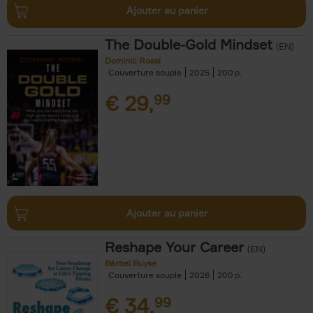
Ajouter au panier
The Double-Gold Mindset
(EN)
Dominic Rossi
Couverture souple
2025
200
€
29,
99
Ajouter au panier
Reshape Your Career
(EN)
Bärbel Buyse
Couverture souple
2026
200
€
34,
99