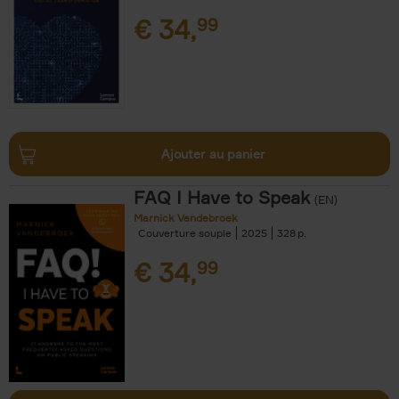
€
34,
99
Ajouter au panier
FAQ I Have to Speak
(EN)
Marnick Vandebroek
Couverture souple
2025
328
€
34,
99