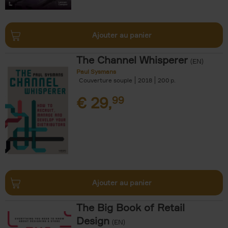
Ajouter au panier
The Channel Whisperer
(EN)
Paul Sysmans
Couverture souple
2018
200
€
29,
99
Ajouter au panier
The Big Book of Retail
Design
(EN)