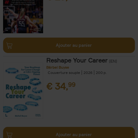
Ajouter au panier
Reshape Your Career
(EN)
Bärbel Buyse
Couverture souple
2026
200
€
34,
99
Ajouter au panier