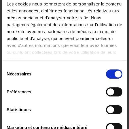
Les cookies nous permettent de personnaliser le contenu
et les annonces, d'offrir des fonctionnalités relatives aux
médias sociaux et d'analyser notre trafic. Nous
partageons également des informations sur l'utilisation de
Ajouter au panier
notre site avec nos partenaires de médias sociaux, de
publicité et d'analyse, qui peuvent combiner celles-ci
Reward
(EN)
avec d'autres informations que vous leur avez fournies
Axel Smits
Bart Van den Bussche
ou qu'ils ont collectées lors de votre utilisation de leurs
Couverture souple
2024
222
services.
€
37,
50
Sélection
Nécessaires
du
consentement
Préférences
Statistiques
Ajouter au panier
Go with your talent
(EN)
Marketing et contenu de médias intégré