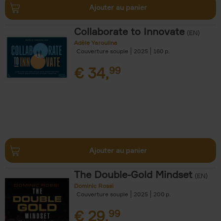
Ajouter au panier
Collaborate to Innovate
(EN)
Adèle Yaroulina
Couverture souple
2025
160
€
34,
99
Ajouter au panier
The Double-Gold Mindset
(EN)
Dominic Rossi
Couverture souple
2025
200
€
29,
99