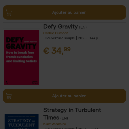
Ajouter au panier
Defy Gravity
(EN)
Cedric Dumont
Couverture souple
2025
144
€
34,
99
Ajouter au panier
Strategy in Turbulent
Times
(EN)
Kurt Verweire
Couverture souple
2023
260