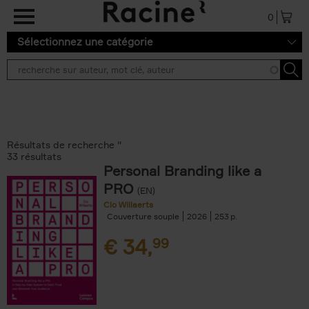
Aller au contenu principal
0
Sélectionnez une catégorie
Résultats de recherche ''
33 résultats
Personal Branding like a
PRO
(EN)
Clo Willaerts
Couverture souple
2026
253
€
34,
99