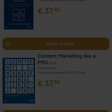
€
37,
50
Ajouter au panier
Content Marketing like a
PRO
(EN)
Clo Willaerts
Couverture souple
2023
352
€
37,
50