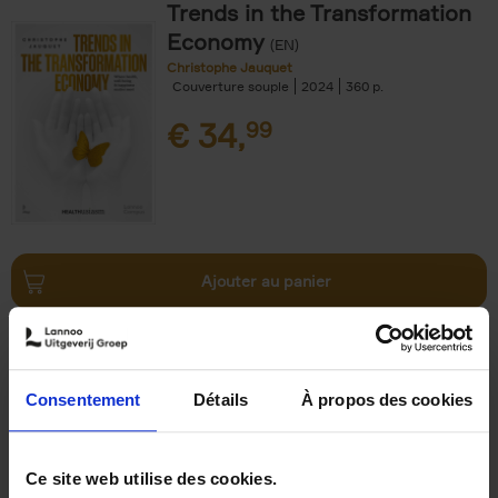
Trends in the Transformation
Economy
(EN)
Christophe Jauquet
Couverture souple
2024
360
€
34,
99
Ajouter au panier
Operating With Positive
Impact
(EN)
Axel Smits
Jochen Vincke
Consentement
Détails
À propos des cookies
Couverture souple
2023
214
€
34,
99
Ce site web utilise des cookies.