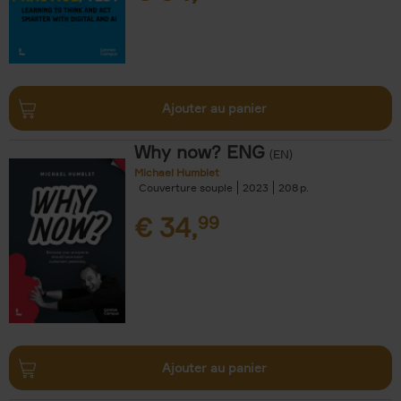
Ajouter au panier
Why now? ENG
(EN)
Michael Humblet
Couverture souple
2023
208
€
34,
99
Ajouter au panier