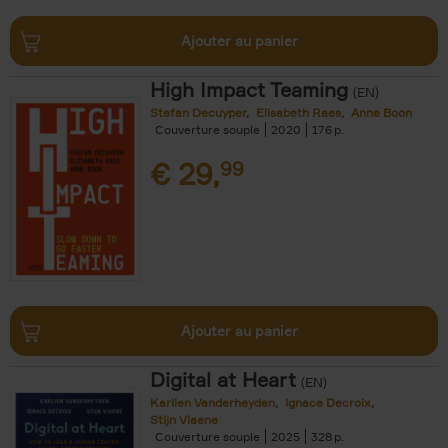
Ajouter au panier
High Impact Teaming
(EN)
Stefan Decuyper
Elisabeth Raes
Anne Boon
Couverture souple
2020
176
€
29,
99
Ajouter au panier
Digital at Heart
(EN)
Karlien Vanderheyden
Ignace Decroix
Stijn Viaene
Couverture souple
2025
328