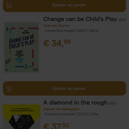
Ajouter au panier
Change can be Child’s Play
(EN)
Yves Van Durme
Couverture souple
2023
192
€
34,
99
Ajouter au panier
A diamond in the rough
(EN)
Steven Van Belleghem
Couverture souple
2023
276
€
37,
50