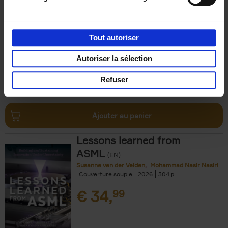
Luk Dewulf
Couverture souple
2012
139
€
31,
99
Tout autoriser
Autoriser la sélection
Refuser
Ajouter au panier
Lessons learned from
ASML
(EN)
Susanne van der Velden
Mohammad Nasir Nasiri
Couverture souple
2026
304
€
34,
99