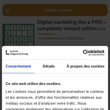
Ajouter au panier
Digital marketing like a PRO -
completely revised edition
(EN)
Clo Willaerts
Couverture souple
2022
226
€
35,
50
Consentement
Détails
À propos des cookies
Ajouter au panier
Ce site web utilise des cookies.
Les cookies nous permettent de personnaliser le contenu
The Offer You Can't
et les annonces, d'offrir des fonctionnalités relatives aux
Refuse
(EN)
médias sociaux et d'analyser notre trafic. Nous
Steven Van Belleghem
partageons également des informations sur l'utilisation de
Couverture souple
2020
256