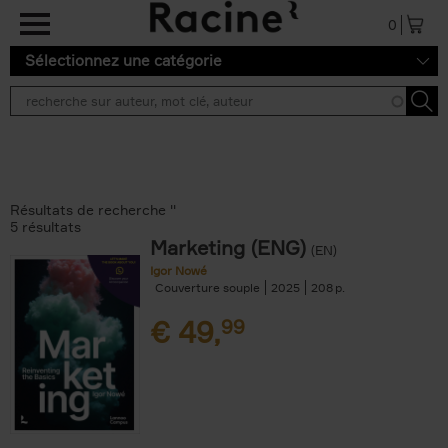
Aller au contenu principal
0
Sélectionnez une catégorie
Résultats de recherche ''
5 résultats
Marketing (ENG)
(EN)
Igor Nowé
Couverture souple
2025
208
€
49,
99