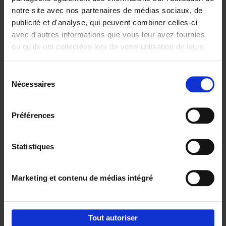
notre site avec nos partenaires de médias sociaux, de
€
37,
50
publicité et d'analyse, qui peuvent combiner celles-ci
avec d'autres informations que vous leur avez fournies
ou qu'ils ont collectées lors de votre utilisation de leurs
services.
Sélection
Nécessaires
du
Ajouter au panier
consentement
Building Bonds = Building
Préférences
Business
(EN)
Jochen Roef
Jozefien De Feyter
Carolien Boom
Couverture souple
2025
200
Statistiques
€
29,
99
Marketing et contenu de médias intégré
Tout autoriser