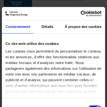
€
29,
99
Consentement
Détails
À propos des cookies
Ajouter au panier
Ce site web utilise des cookies.
Les cookies nous permettent de personnaliser le contenu
Optichannel Retail. Beyond
et les annonces, d'offrir des fonctionnalités relatives aux
the Digital Hysteria
(EN)
médias sociaux et d'analyser notre trafic. Nous
Gino Van Ossel
partageons également des informations sur l'utilisation de
Autre finition
2019
350
notre site avec nos partenaires de médias sociaux, de
€
29,
99
publicité et d'analyse, qui peuvent combiner celles-ci
avec d'autres informations que vous leur avez fournies
ou qu'ils ont collectées lors de votre utilisation de leurs
services.
Sélection