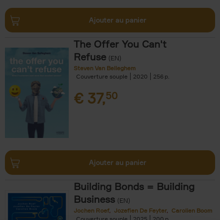
Ajouter au panier
The Offer You Can't
Refuse
(EN)
Steven Van Belleghem
Couverture souple
2020
256
€
37,
50
Ajouter au panier
Building Bonds = Building
Business
(EN)
Jochen Roef
Jozefien De Feyter
Carolien Boom
Couverture souple
2025
200