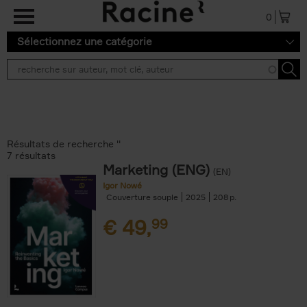
Aller au contenu principal
0
Sélectionnez une catégorie
Résultats de recherche ''
7 résultats
Marketing (ENG)
(EN)
Igor Nowé
Couverture souple
2025
208
€
49,
99