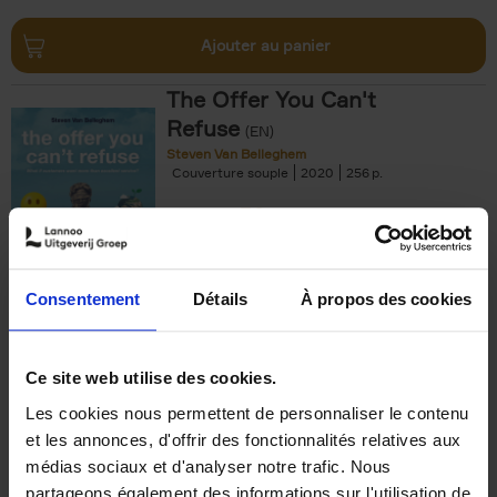
Ajouter au panier
The Offer You Can't
Refuse
(EN)
Steven Van Belleghem
Couverture souple
2020
256
€
37,
50
Consentement
Détails
À propos des cookies
Ajouter au panier
Ce site web utilise des cookies.
Les cookies nous permettent de personnaliser le contenu
Building Bonds = Building
et les annonces, d'offrir des fonctionnalités relatives aux
Business
(EN)
médias sociaux et d'analyser notre trafic. Nous
Jochen Roef
Jozefien De Feyter
Carolien Boom
partageons également des informations sur l'utilisation de
Couverture souple
2025
200