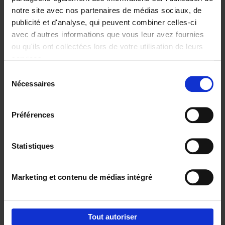
notre site avec nos partenaires de médias sociaux, de
€
29,
99
publicité et d'analyse, qui peuvent combiner celles-ci
avec d'autres informations que vous leur avez fournies
ou qu'ils ont collectées lors de votre utilisation de leurs
services.
Sélection
Nécessaires
du
Ajouter au panier
consentement
Digital marketing like a PRO -
Préférences
completely revised edition
(EN)
Clo Willaerts
Couverture souple
2022
226
Statistiques
€
35,
50
Marketing et contenu de médias intégré
Tout autoriser