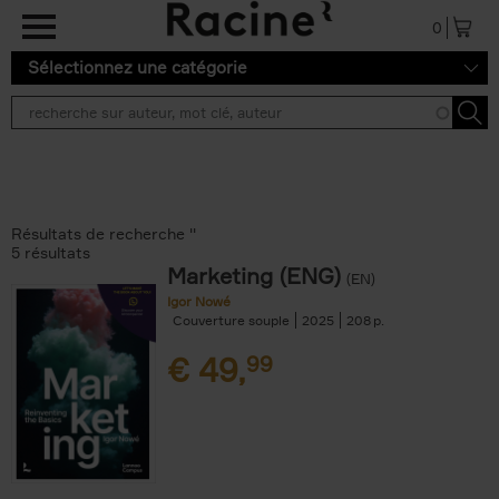
Aller au contenu principal
0
Sélectionnez une catégorie
Résultats de recherche ''
5 résultats
Marketing (ENG)
(EN)
Igor Nowé
Couverture souple
2025
208
€
49,
99