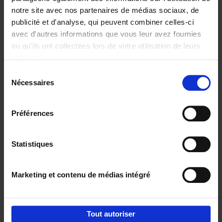
notre site avec nos partenaires de médias sociaux, de
€
29,
99
publicité et d'analyse, qui peuvent combiner celles-ci
avec d'autres informations que vous leur avez fournies
ou qu'ils ont collectées lors de votre utilisation de leurs
services.
Sélection
Nécessaires
du
Ajouter au panier
consentement
Digital marketing like a PRO -
Préférences
completely revised edition
(EN)
Clo Willaerts
Couverture souple
2022
226
Statistiques
€
35,
50
Marketing et contenu de médias intégré
Tout autoriser