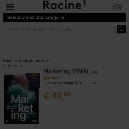
Aller au contenu principal
0
Sélectionnez une catégorie
Résultats de recherche ''
5 résultats
Marketing (ENG)
(EN)
Igor Nowé
Couverture souple
2025
208
€
49,
99