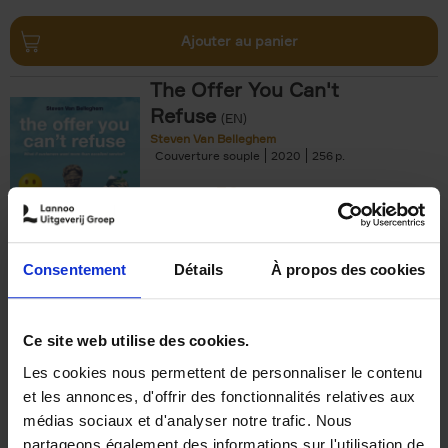
Ajouter au panier
The Offer You Can't
Refuse
(EN)
Steven Van Belleghem
Couverture souple
2020
256
€
37,
50
Consentement
Détails
À propos des cookies
Ajouter au panier
Ce site web utilise des cookies.
Les cookies nous permettent de personnaliser le contenu
Building Bonds = Building
et les annonces, d'offrir des fonctionnalités relatives aux
Business
(EN)
médias sociaux et d'analyser notre trafic. Nous
Jochen Roef
Jozefien De Feyter
Carolien Boom
partageons également des informations sur l'utilisation de
Couverture souple
2025
200