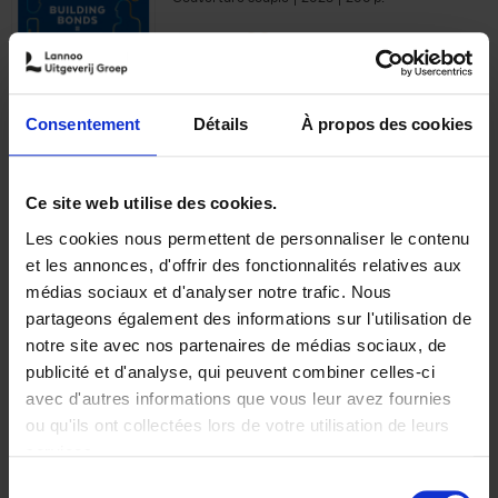
€
29,
99
Consentement
Détails
À propos des cookies
Ajouter au panier
Ce site web utilise des cookies.
Les cookies nous permettent de personnaliser le contenu
Optichannel Retail. Beyond
et les annonces, d'offrir des fonctionnalités relatives aux
the Digital Hysteria
(EN)
médias sociaux et d'analyser notre trafic. Nous
Gino Van Ossel
partageons également des informations sur l'utilisation de
Autre finition
2019
350
notre site avec nos partenaires de médias sociaux, de
€
29,
99
publicité et d'analyse, qui peuvent combiner celles-ci
avec d'autres informations que vous leur avez fournies
ou qu'ils ont collectées lors de votre utilisation de leurs
services.
Sélection