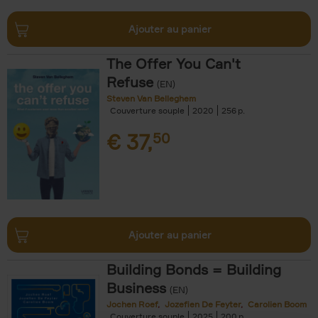
Ajouter au panier
The Offer You Can't
Refuse
(EN)
Steven Van Belleghem
Couverture souple
2020
256
€
37,
50
Ajouter au panier
Building Bonds = Building
Business
(EN)
Jochen Roef
Jozefien De Feyter
Carolien Boom
Couverture souple
2025
200