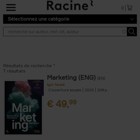
Aller au contenu principal
0
Sélectionnez une catégorie
Résultats de recherche ''
7 résultats
Marketing (ENG)
(EN)
Igor Nowé
Couverture souple
2025
208
€
49,
99