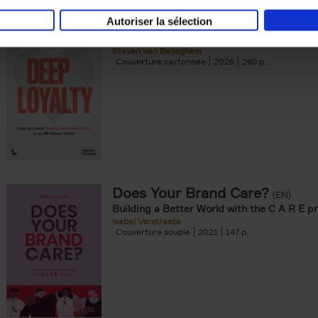
Autoriser la sélection
Deep Loyalty (ENG)
(EN)
Steven Van Belleghem
Couverture cartonnée
2026
260
Does Your Brand Care?
(EN)
Building a Better World with the C A R E pr
Isabel Verstraete
Couverture souple
2021
147