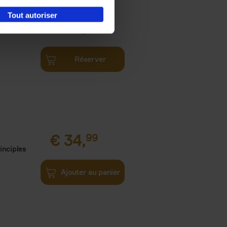
Tout autoriser
€
34,
99
Réserver
€
34,
99
inciples
Ajouter au panier