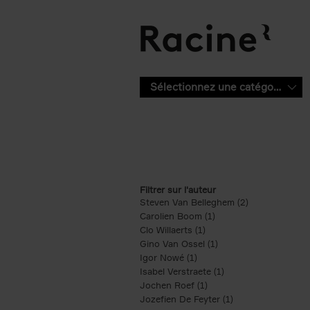
Aller au contenu principal
Sélectionnez une catégorie
Filtrer sur l'auteur
Steven Van Belleghem (2)
Apply Steven V
Carolien Boom (1)
Apply Carolien Boom fi
Clo Willaerts (1)
Apply Clo Willaerts filter
Gino Van Ossel (1)
Apply Gino Van Ossel 
Igor Nowé (1)
Apply Igor Nowé filter
Isabel Verstraete (1)
Apply Isabel Verstrae
Jochen Roef (1)
Apply Jochen Roef filte
Jozefien De Feyter (1)
Apply Jozefien De 