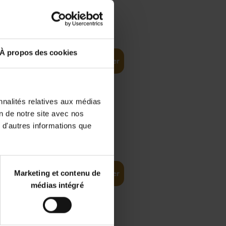
€
37,
50
)
ellent
À propos des cookies
Ajouter au panier
nnalités relatives aux médias
on de notre site avec nos
 d'autres informations que
iness
€
29,
99
(EN)
tal world
Marketing et contenu de
Ajouter au panier
médias intégré