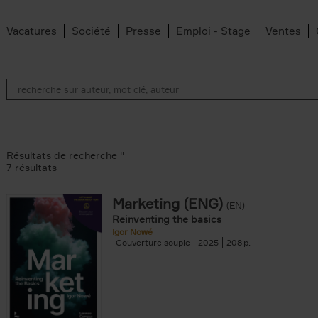
Vacatures
Société
Presse
Emploi - Stage
Ventes
Résultats de recherche ''
7 résultats
Marketing (ENG)
(EN)
an Belleghem filter
Reinventing the basics
lter
Igor Nowé
Couverture souple
2025
208
filter
te filter
r
Feyter filter