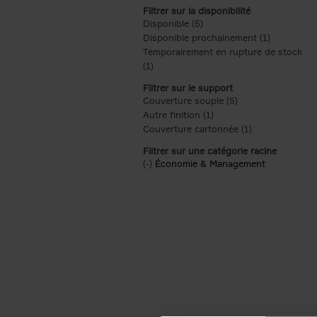
Filtrer sur la disponibilité
Disponible (5)
Apply Disponible filter
Disponible prochainement (1)
Apply Disp
Temporairement en rupture de stock
(1)
Apply Temporairement en rupture de s
Filtrer sur le support
Couverture souple (5)
Apply Couverture s
Autre finition (1)
Apply Autre finition filt
Couverture cartonnée (1)
Apply Couvertu
Filtrer sur une catégorie racine
(-)
Remove Économie & Management filt
Économie & Management