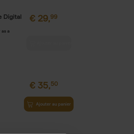
 Digital
€
29,
99
 as a
€
35,
50
Ajouter au panier