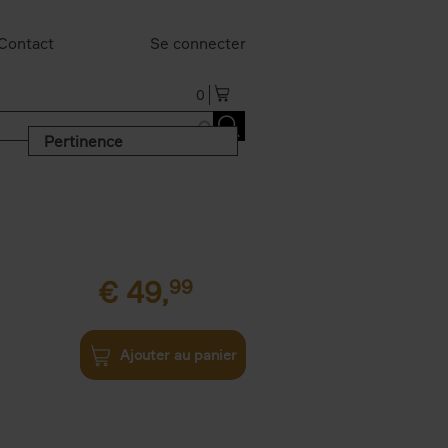
Contact
Se connecter
0
Pertinence
€
49,
99
Ajouter au panier