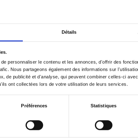
The Offer You Can't Refuse
(EN
What if customers ask for more than an exc
service?
Détails
Steven Van Belleghem
Couverture souple
2020
256
ies.
e personnaliser le contenu et les annonces, d'offrir des fonctio
rafic. Nous partageons également des informations sur l'utilisati
, de publicité et d'analyse, qui peuvent combiner celles-ci avec
Building Bonds = Building Bus
ils ont collectées lors de votre utilisation de leurs services.
How to win buyers’ trust in a turbulent digi
Jochen Roef
Jozefien De Feyter
Carolien Boom
Couverture souple
2025
200
Préférences
Statistiques