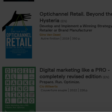
Optichannel Retail. Beyond the
onible prochainement filter
Hysteria
(EN)
tock filter
Develop and Implement a Winning Strategy
Retailer or Brand Manufacturer
Gino Van Ossel
ouple filter
Autre finition
2019
350
er
re cartonnée filter
er
Digital marketing like a PRO -
completely revised edition
(EN)
Prepare. Run. Optimize.
Clo Willaerts
Couverture souple
2022
226