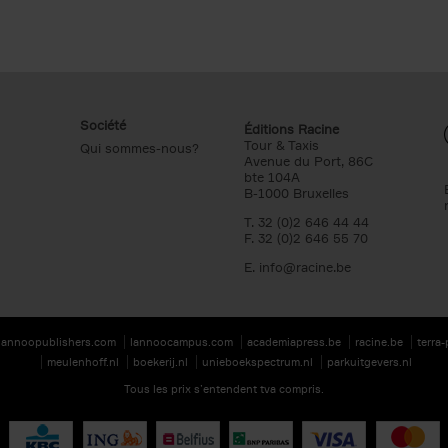
Société
Éditions Racine
Tour & Taxis
Qui sommes-nous?
Avenue du Port, 86C
bte 104A
B-1000 Bruxelles
T. 32 (0)2 646 44 44
F. 32 (0)2 646 55 70
E.
info@racine.be
lannoopublishers.com
lannoocampus.com
academiapress.be
racine.be
terra
meulenhoff.nl
boekerij.nl
unieboekspectrum.nl
parkuitgevers.nl
Tous les prix s’entendent tva compris.