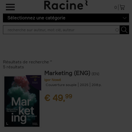
Aller au contenu principal
0
Sélectionnez une catégorie
Résultats de recherche ''
5 résultats
Marketing (ENG)
(EN)
Igor Nowé
Couverture souple
2025
208
€
49,
99