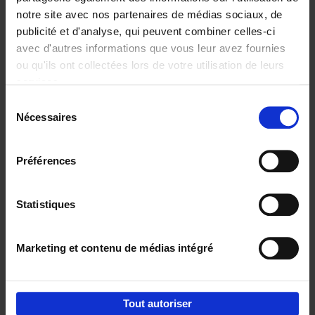
notre site avec nos partenaires de médias sociaux, de
€
29,
99
publicité et d'analyse, qui peuvent combiner celles-ci
avec d'autres informations que vous leur avez fournies
ou qu'ils ont collectées lors de votre utilisation de leurs
services.
Sélection
Nécessaires
du
Ajouter au panier
consentement
Digital marketing like a PRO -
Préférences
completely revised edition
(EN)
Clo Willaerts
Couverture souple
2022
226
Statistiques
€
35,
50
Marketing et contenu de médias intégré
Tout autoriser