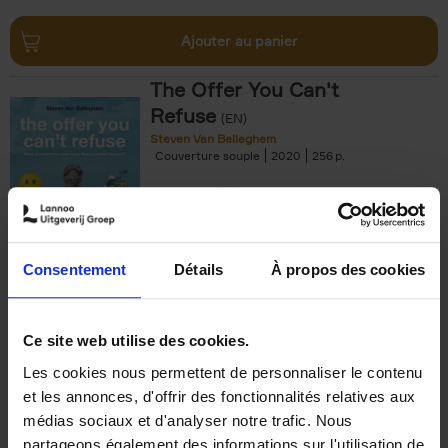
Ajouter au panier
The Offer You Can't
Refuse
(EN)
Steven Van Belleghem
Couverture souple
2020
256
€
37,
50
Consentement
Détails
À propos des cookies
Ajouter au panier
Ce site web utilise des cookies.
Les cookies nous permettent de personnaliser le contenu
Building Bonds = Building
et les annonces, d'offrir des fonctionnalités relatives aux
Business
(EN)
médias sociaux et d'analyser notre trafic. Nous
Jochen Roef
Jozefien De Feyter
Carolien Boom
partageons également des informations sur l'utilisation de
Couverture souple
2025
200