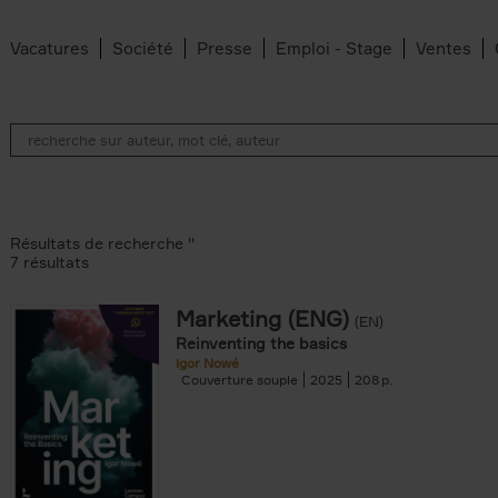
Vacatures
Société
Presse
Emploi - Stage
Ventes
Résultats de recherche ''
7 résultats
Marketing (ENG)
(EN)
an Belleghem filter
Reinventing the basics
lter
Igor Nowé
Couverture souple
2025
208
filter
te filter
r
Feyter filter