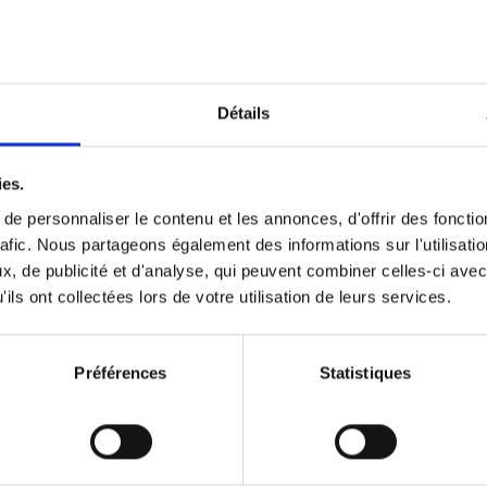
Optichannel Retail. Beyond the
Hysteria
(EN)
Develop and Implement a Winning Strategy
Détails
Retailer or Brand Manufacturer
Gino Van Ossel
Autre finition
2019
350
ies.
e personnaliser le contenu et les annonces, d'offrir des fonctio
rafic. Nous partageons également des informations sur l'utilisati
, de publicité et d'analyse, qui peuvent combiner celles-ci avec
Digital marketing like a PRO -
ils ont collectées lors de votre utilisation de leurs services.
completely revised edition
(EN)
Prepare. Run. Optimize.
Clo Willaerts
Préférences
Statistiques
Couverture souple
2022
226