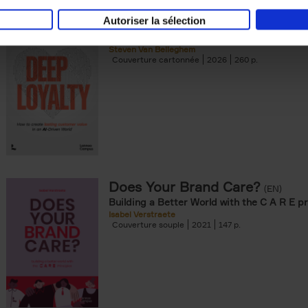
Autoriser la sélection
Deep Loyalty (ENG)
(EN)
Steven Van Belleghem
Couverture cartonnée
2026
260
Does Your Brand Care?
(EN)
Building a Better World with the C A R E pr
Isabel Verstraete
Couverture souple
2021
147