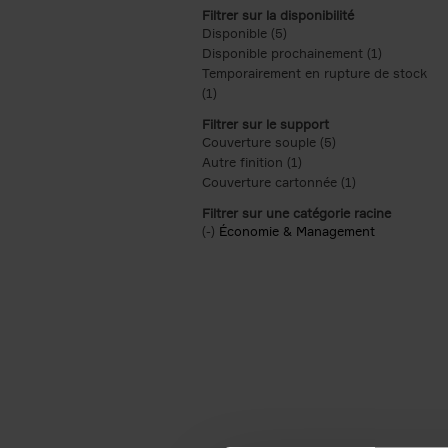
Filtrer sur la disponibilité
Disponible (5)
Apply Disponible filter
Disponible prochainement (1)
Apply Disp
Temporairement en rupture de stock
(1)
Apply Temporairement en rupture de s
Filtrer sur le support
Couverture souple (5)
Apply Couverture s
Autre finition (1)
Apply Autre finition filt
Couverture cartonnée (1)
Apply Couvertu
Filtrer sur une catégorie racine
(-)
Remove Économie & Management filt
Économie & Management