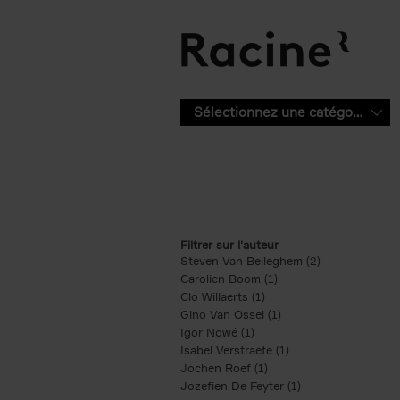
Aller au contenu principal
Sélectionnez une catégorie
Filtrer sur l'auteur
Steven Van Belleghem (2)
Apply Steven V
Carolien Boom (1)
Apply Carolien Boom fi
Clo Willaerts (1)
Apply Clo Willaerts filter
Gino Van Ossel (1)
Apply Gino Van Ossel 
Igor Nowé (1)
Apply Igor Nowé filter
Isabel Verstraete (1)
Apply Isabel Verstrae
Jochen Roef (1)
Apply Jochen Roef filte
Jozefien De Feyter (1)
Apply Jozefien De 