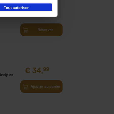
Tout autoriser
€
34,
99
Réserver
€
34,
99
inciples
Ajouter au panier