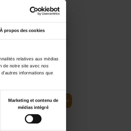
 Digital
€
29,
99
 as a
À propos des cookies
nnalités relatives aux médias
on de notre site avec nos
 d'autres informations que
€
35,
50
Marketing et contenu de
Ajouter au panier
médias intégré