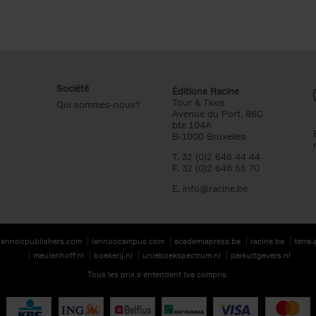
Société
Éditions Racine
Tour & Taxis
Qui sommes-nous?
Avenue du Port, 86C
bte 104A
B-1000 Bruxelles
T. 32 (0)2 646 44 44
F. 32 (0)2 646 55 70
E.
info@racine.be
lannoopublishers.com
lannoocampus.com
academiapress.be
racine.be
terra
meulenhoff.nl
boekerij.nl
unieboekspectrum.nl
parkuitgevers.nl
Tous les prix s’entendent tva compris.