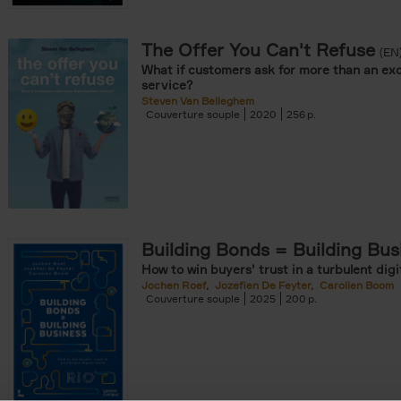
The Offer You Can't Refuse
onible prochainement filter
(EN
What if customers ask for more than an exc
tock filter
service?
Steven Van Belleghem
Couverture souple
2020
256
ouple filter
er
re cartonnée filter
er
Building Bonds = Building Bus
How to win buyers’ trust in a turbulent digi
Jochen Roef
Jozefien De Feyter
Carolien Boom
Couverture souple
2025
200