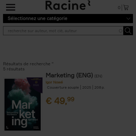
Aller au contenu principal
0
Sélectionnez une catégorie
Résultats de recherche ''
5 résultats
Marketing (ENG)
(EN)
Igor Nowé
Couverture souple
2025
208
€
49,
99