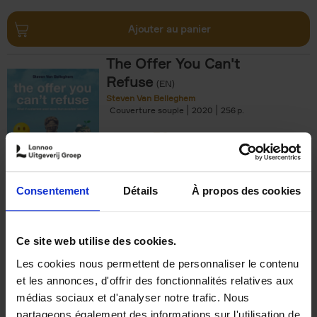
Ajouter au panier
The Offer You Can't
Refuse
(EN)
Steven Van Belleghem
Couverture souple
2020
256
€
37,
50
Consentement
Détails
À propos des cookies
Ajouter au panier
Ce site web utilise des cookies.
Les cookies nous permettent de personnaliser le contenu
Building Bonds = Building
et les annonces, d'offrir des fonctionnalités relatives aux
Business
(EN)
médias sociaux et d'analyser notre trafic. Nous
Jochen Roef
Jozefien De Feyter
Carolien Boom
partageons également des informations sur l'utilisation de
Couverture souple
2025
200