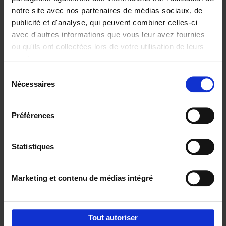
notre site avec nos partenaires de médias sociaux, de
€
29,
99
publicité et d'analyse, qui peuvent combiner celles-ci
avec d'autres informations que vous leur avez fournies
ou qu'ils ont collectées lors de votre utilisation de leurs
services.
Sélection
Nécessaires
du
Ajouter au panier
consentement
Digital marketing like a PRO -
Préférences
completely revised edition
(EN)
Clo Willaerts
Couverture souple
2022
226
Statistiques
€
35,
50
Marketing et contenu de médias intégré
Tout autoriser