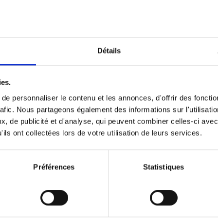
Optichannel Retail. Beyond the
Hysteria
(EN)
Develop and Implement a Winning Strategy
Détails
Retailer or Brand Manufacturer
Gino Van Ossel
Autre finition
2019
350
ies.
e personnaliser le contenu et les annonces, d'offrir des fonctio
rafic. Nous partageons également des informations sur l'utilisati
, de publicité et d'analyse, qui peuvent combiner celles-ci avec
Digital marketing like a PRO -
ils ont collectées lors de votre utilisation de leurs services.
completely revised edition
(EN)
Prepare. Run. Optimize.
Clo Willaerts
Préférences
Statistiques
Couverture souple
2022
226