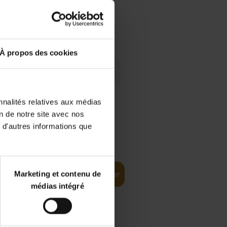
 Digital
€
29,
99
 as a
À propos des cookies
nnalités relatives aux médias
on de notre site avec nos
 d'autres informations que
€
35,
50
Marketing et contenu de
Ajouter au panier
médias intégré