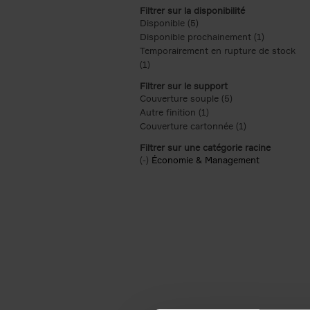
Filtrer sur la disponibilité
Disponible (5)
Apply Disponible filter
Disponible prochainement (1)
Apply Disp
Temporairement en rupture de stock
(1)
Apply Temporairement en rupture de s
Filtrer sur le support
Couverture souple (5)
Apply Couverture s
Autre finition (1)
Apply Autre finition filt
Couverture cartonnée (1)
Apply Couvertu
Filtrer sur une catégorie racine
(-)
Remove Économie & Management filt
Économie & Management