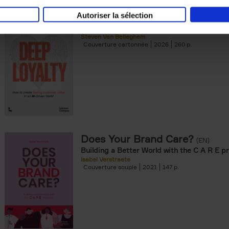
Autoriser la sélection
Deep Loyalty (ENG)
(EN)
Steven Van Belleghem
Couverture cartonnée
2026
260
Does Your Brand Care?
(EN)
Building a Better World with the C A R E pr
Isabel Verstraete
Couverture souple
2021
147