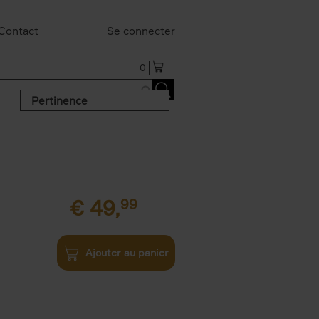
Contact
Se connecter
0
Pertinence
€
49,
99
Ajouter au panier