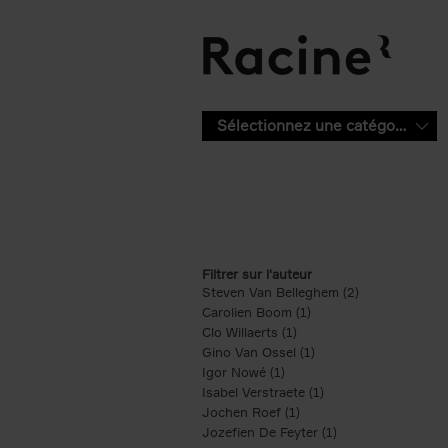
Aller au contenu principal
Sélectionnez une catégorie
Filtrer sur l'auteur
Steven Van Belleghem (2)
Apply Steven V
Carolien Boom (1)
Apply Carolien Boom fi
Clo Willaerts (1)
Apply Clo Willaerts filter
Gino Van Ossel (1)
Apply Gino Van Ossel 
Igor Nowé (1)
Apply Igor Nowé filter
Isabel Verstraete (1)
Apply Isabel Verstrae
Jochen Roef (1)
Apply Jochen Roef filte
Jozefien De Feyter (1)
Apply Jozefien De 