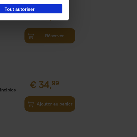
Tout autoriser
€
34,
99
Réserver
€
34,
99
inciples
Ajouter au panier