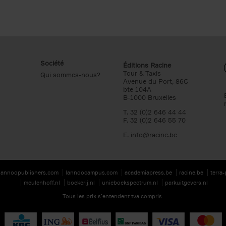
Société
Éditions Racine
Tour & Taxis
Qui sommes-nous?
Avenue du Port, 86C
bte 104A
B-1000 Bruxelles
T. 32 (0)2 646 44 44
F. 32 (0)2 646 55 70
E.
info@racine.be
lannoopublishers.com
lannoocampus.com
academiapress.be
racine.be
terra
meulenhoff.nl
boekerij.nl
unieboekspectrum.nl
parkuitgevers.nl
Tous les prix s’entendent tva compris.