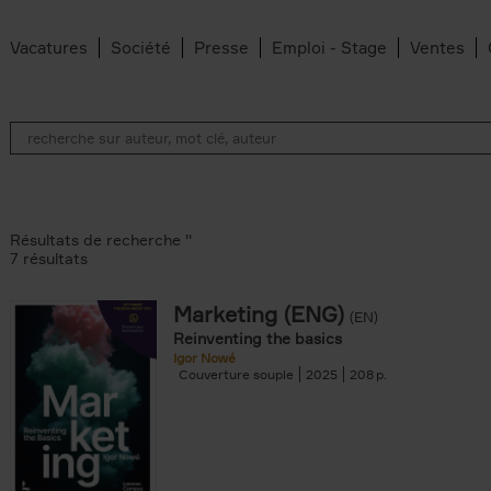
Vacatures
Société
Presse
Emploi - Stage
Ventes
Résultats de recherche ''
7 résultats
Marketing (ENG)
(EN)
an Belleghem filter
Reinventing the basics
lter
Igor Nowé
Couverture souple
2025
208
filter
te filter
r
Feyter filter