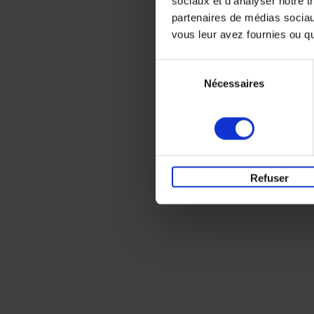
sociaux et d'analyser notre t
partenaires de médias sociaux
vous leur avez fournies ou qu'
Sélection
Nécessaires
du
consentement
Refuser