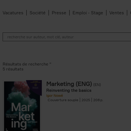
Vacatures
Société
Presse
Emploi - Stage
Ventes
Résultats de recherche ''
5 résultats
Marketing (ENG)
(EN)
lter
Reinventing the basics
Igor Nowé
Couverture souple
2025
208
te filter
r
Feyter filter
an Belleghem filter