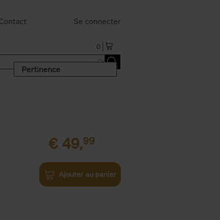
Contact
Se connecter
0
Pertinence
€
49,
99
Ajouter au panier