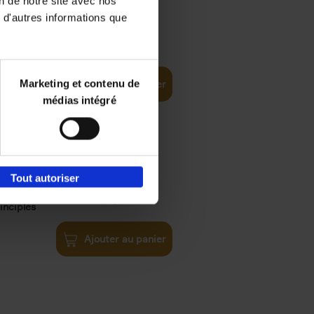
on de notre site avec nos
 d'autres informations que
€
35,
50
Marketing et contenu de
Ajouter au panier
médias intégré
Tout autoriser
€
34,
99
inciples
Ajouter au panier