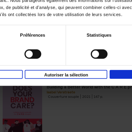
rafic. Nous partageons également des informations sur l'utilisati
, de publicité et d'analyse, qui peuvent combiner celles-ci avec
Digital marketing like a PRO -
ils ont collectées lors de votre utilisation de leurs services.
completely revised edition
(EN)
Prepare. Run. Optimize.
Clo Willaerts
Préférences
Statistiques
Couverture souple
2022
226
Autoriser la sélection
Does Your Brand Care?
(EN)
Building a Better World with the C A R E pr
Isabel Verstraete
Couverture souple
2021
147