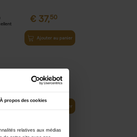
€
37,
50
)
ellent
Ajouter au panier
iness
€
29,
99
(EN)
tal world
À propos des cookies
Ajouter au panier
nnalités relatives aux médias