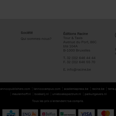
Société
Éditions Racine
Tour & Taxis
Qui sommes-nous?
Avenue du Port, 86C
bte 104A
B-1000 Bruxelles
T. 32 (0)2 646 44 44
F. 32 (0)2 646 55 70
E.
info@racine.be
lannoopublishers.com
lannoocampus.com
academiapress.be
racine.be
terra
meulenhoff.nl
boekerij.nl
unieboekspectrum.nl
parkuitgevers.nl
Tous les prix s’entendent tva compris.