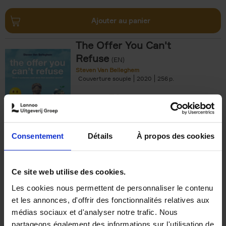
Ajouter au panier
The Offer You Can't
Refuse
(EN)
Steven Van Belleghem
Couverture souple
2020
256
€
37,
50
Consentement
Détails
À propos des cookies
Ajouter au panier
Ce site web utilise des cookies.
Les cookies nous permettent de personnaliser le contenu
Building Bonds = Building
et les annonces, d'offrir des fonctionnalités relatives aux
Business
(EN)
médias sociaux et d'analyser notre trafic. Nous
Jochen Roef
Jozefien De Feyter
Carolien Boom
partageons également des informations sur l'utilisation de
Couverture souple
2025
200