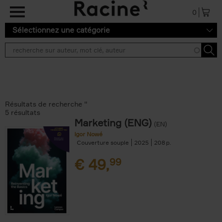
Aller au contenu principal
0
Sélectionnez une catégorie
Résultats de recherche ''
5 résultats
Marketing (ENG)
(EN)
Igor Nowé
Couverture souple
2025
208
€
49,
99