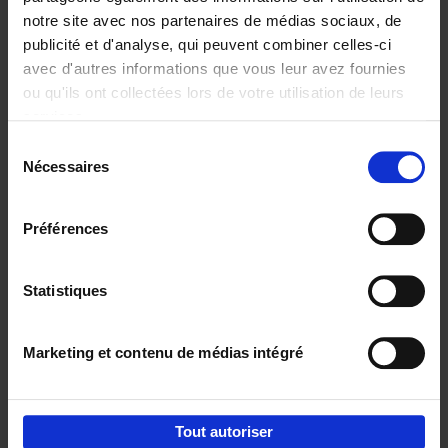
notre site avec nos partenaires de médias sociaux, de
€
29,
99
publicité et d'analyse, qui peuvent combiner celles-ci
avec d'autres informations que vous leur avez fournies
ou qu'ils ont collectées lors de votre utilisation de leurs
services.
Sélection
Nécessaires
du
Ajouter au panier
consentement
Digital marketing like a PRO -
Préférences
completely revised edition
(EN)
Clo Willaerts
Couverture souple
2022
226
Statistiques
€
35,
50
Marketing et contenu de médias intégré
Tout autoriser