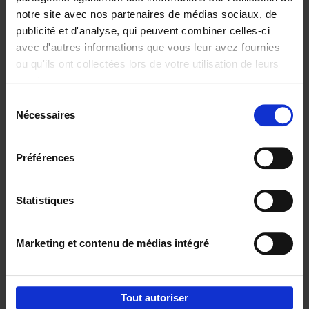
notre site avec nos partenaires de médias sociaux, de
€
29,
99
publicité et d'analyse, qui peuvent combiner celles-ci
avec d'autres informations que vous leur avez fournies
ou qu'ils ont collectées lors de votre utilisation de leurs
services.
Sélection
Nécessaires
du
Ajouter au panier
consentement
Digital marketing like a PRO -
Préférences
completely revised edition
(EN)
Clo Willaerts
Couverture souple
2022
226
Statistiques
€
35,
50
Marketing et contenu de médias intégré
Tout autoriser