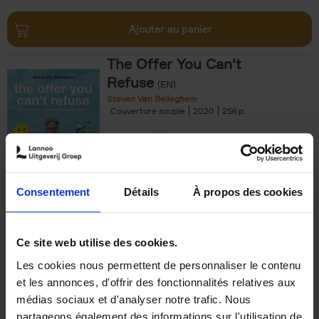
Ajouter au panier
The Offer You Can't
Refuse
(EN)
Steven Van Belleghem
Couverture souple
2020
256
€
37,
50
Consentement
Détails
À propos des cookies
Ajouter au panier
Ce site web utilise des cookies.
Les cookies nous permettent de personnaliser le contenu
Building Bonds = Building
et les annonces, d'offrir des fonctionnalités relatives aux
Business
(EN)
médias sociaux et d'analyser notre trafic. Nous
Jochen Roef
Jozefien De Feyter
Carolien Boom
partageons également des informations sur l'utilisation de
Couverture souple
2025
200