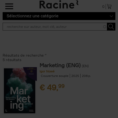
Aller au contenu principal
0
Sélectionnez une catégorie
Résultats de recherche ''
5 résultats
Marketing (ENG)
(EN)
Igor Nowé
Couverture souple
2025
208
€
49,
99