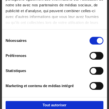
notre site avec nos partenaires de médias sociaux, de
€
29,
99
publicité et d'analyse, qui peuvent combiner celles-ci
avec d'autres informations que vous leur avez fournies
ou qu'ils ont collectées lors de votre utilisation de leurs
services.
Sélection
Nécessaires
du
Ajouter au panier
consentement
Digital marketing like a PRO -
Préférences
completely revised edition
(EN)
Clo Willaerts
Couverture souple
2022
226
Statistiques
€
35,
50
Marketing et contenu de médias intégré
Tout autoriser