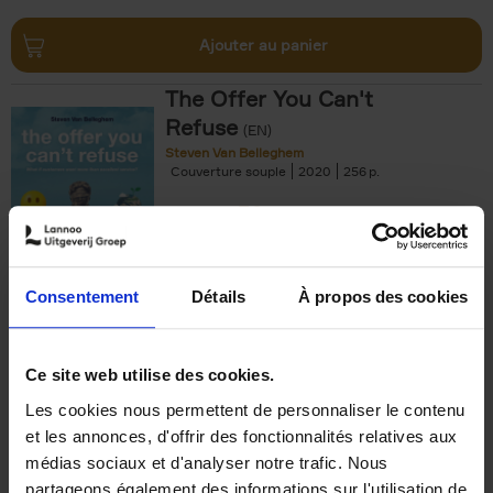
Ajouter au panier
The Offer You Can't
Refuse
(EN)
Steven Van Belleghem
Couverture souple
2020
256
€
37,
50
Consentement
Détails
À propos des cookies
Ajouter au panier
Ce site web utilise des cookies.
Les cookies nous permettent de personnaliser le contenu
Building Bonds = Building
et les annonces, d'offrir des fonctionnalités relatives aux
Business
(EN)
médias sociaux et d'analyser notre trafic. Nous
Jochen Roef
Jozefien De Feyter
Carolien Boom
partageons également des informations sur l'utilisation de
Couverture souple
2025
200