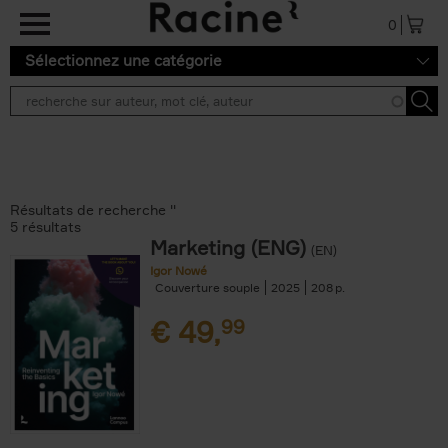
Aller au contenu principal
0
Sélectionnez une catégorie
Résultats de recherche ''
5 résultats
Marketing (ENG)
(EN)
Igor Nowé
Couverture souple
2025
208
€
49,
99