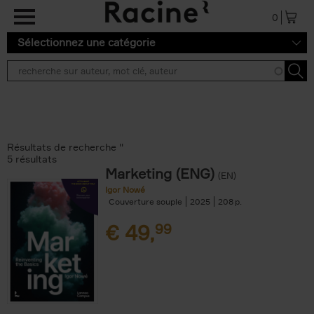
Aller au contenu principal
0
Sélectionnez une catégorie
Résultats de recherche ''
5 résultats
Marketing (ENG)
(EN)
Igor Nowé
Couverture souple
2025
208
€
49,
99