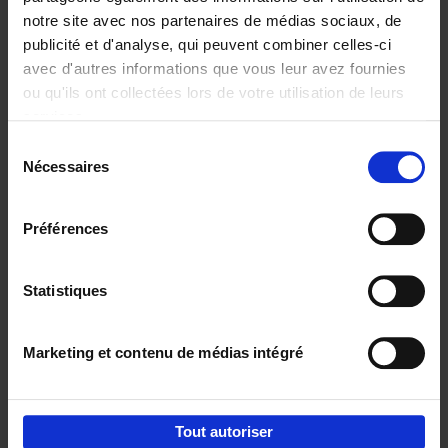
notre site avec nos partenaires de médias sociaux, de
€
37,
50
publicité et d'analyse, qui peuvent combiner celles-ci
avec d'autres informations que vous leur avez fournies
ou qu'ils ont collectées lors de votre utilisation de leurs
services.
Sélection
Nécessaires
du
Ajouter au panier
consentement
Building Bonds = Building
Préférences
Business
(EN)
Jochen Roef
Jozefien De Feyter
Carolien Boom
Couverture souple
2025
200
Statistiques
€
29,
99
Marketing et contenu de médias intégré
Tout autoriser