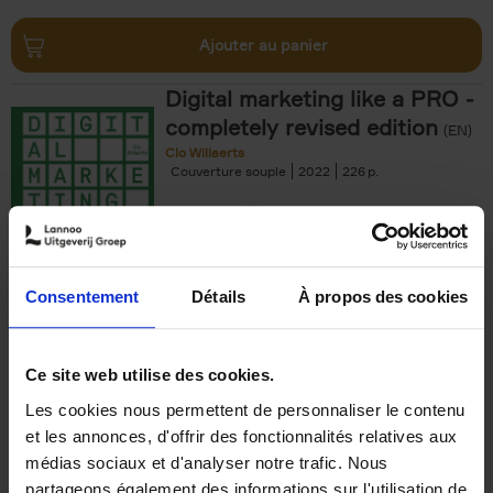
Ajouter au panier
Digital marketing like a PRO -
completely revised edition
(EN)
Clo Willaerts
Couverture souple
2022
226
€
35,
50
Consentement
Détails
À propos des cookies
Ajouter au panier
Ce site web utilise des cookies.
Les cookies nous permettent de personnaliser le contenu
The Offer You Can't
et les annonces, d'offrir des fonctionnalités relatives aux
Refuse
(EN)
médias sociaux et d'analyser notre trafic. Nous
Steven Van Belleghem
partageons également des informations sur l'utilisation de
Couverture souple
2020
256