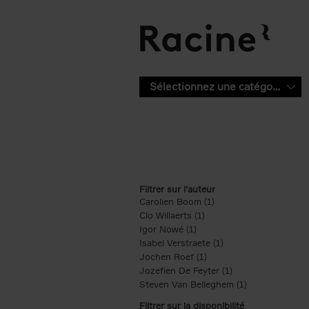
Aller au contenu principal
Sélectionnez une catégorie
Filtrer sur l'auteur
Carolien Boom (1)
Apply Carolien Boom fi
Clo Willaerts (1)
Apply Clo Willaerts filter
Igor Nowé (1)
Apply Igor Nowé filter
Isabel Verstraete (1)
Apply Isabel Verstrae
Jochen Roef (1)
Apply Jochen Roef filte
Jozefien De Feyter (1)
Apply Jozefien De 
Steven Van Belleghem (1)
Apply Steven V
Filtrer sur la disponibilité