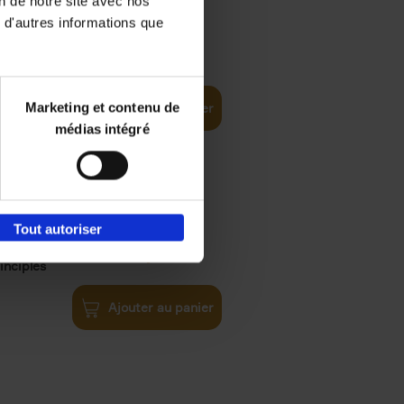
on de notre site avec nos
 d'autres informations que
€
35,
50
Marketing et contenu de
Ajouter au panier
médias intégré
Tout autoriser
€
34,
99
inciples
Ajouter au panier