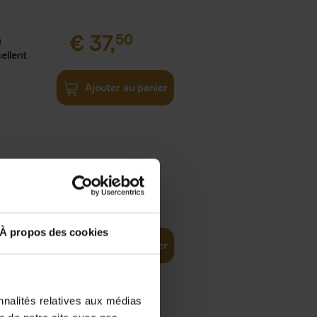
€
37,
50
)
ellent
Ajouter au panier
iness
€
29,
99
(EN)
tal world
À propos des cookies
Ajouter au panier
nnalités relatives aux médias