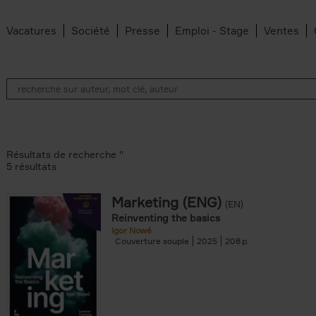
Vacatures
Société
Presse
Emploi - Stage
Ventes
Résultats de recherche ''
5 résultats
Marketing (ENG)
(EN)
lter
Reinventing the basics
Igor Nowé
Couverture souple
2025
208
te filter
r
Feyter filter
an Belleghem filter