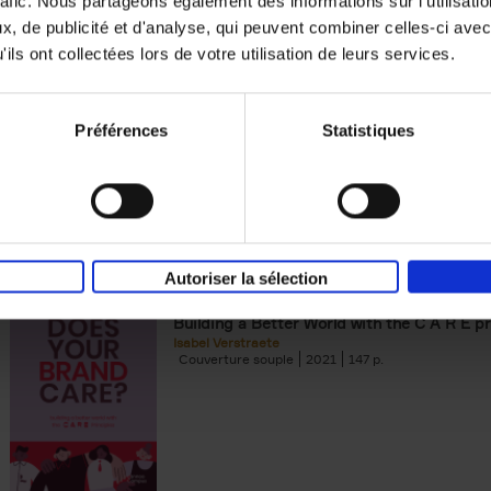
rafic. Nous partageons également des informations sur l'utilisati
, de publicité et d'analyse, qui peuvent combiner celles-ci avec
Digital marketing like a PRO -
ils ont collectées lors de votre utilisation de leurs services.
completely revised edition
(EN)
Prepare. Run. Optimize.
Clo Willaerts
Préférences
Statistiques
Couverture souple
2022
226
Autoriser la sélection
Does Your Brand Care?
(EN)
Building a Better World with the C A R E pr
Isabel Verstraete
Couverture souple
2021
147