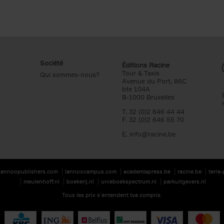
Société
Éditions Racine
Tour & Taxis
Qui sommes-nous?
Avenue du Port, 86C
bte 104A
B-1000 Bruxelles
T. 32 (0)2 646 44 44
F. 32 (0)2 646 55 70
E.
info@racine.be
lannoopublishers.com
lannoocampus.com
academiapress.be
racine.be
terra
meulenhoff.nl
boekerij.nl
unieboekspectrum.nl
parkuitgevers.nl
Tous les prix s’entendent tva compris.