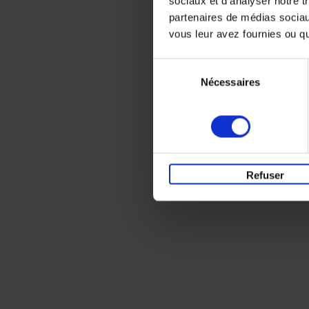
sociaux et d'analyser notre t
partenaires de médias sociaux
vous leur avez fournies ou qu'
Sélection
Nécessaires
du
consentement
Refuser