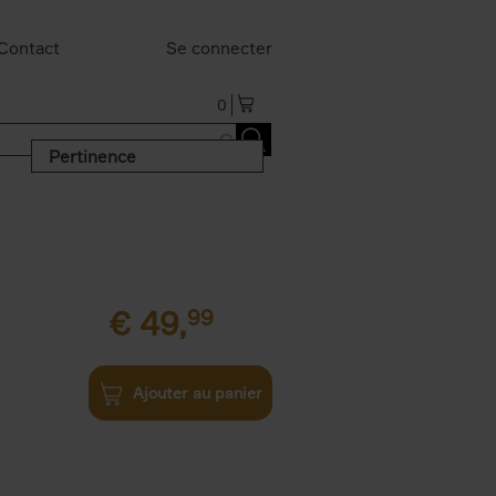
Contact
Se connecter
0
Pertinence
€
49,
99
Ajouter au panier