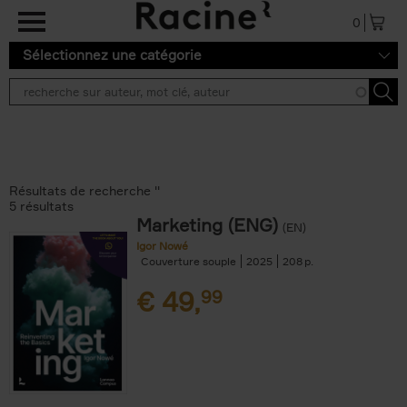
Aller au contenu principal
0
Sélectionnez une catégorie
Résultats de recherche ''
5 résultats
Marketing (ENG)
(EN)
Igor Nowé
Couverture souple
2025
208
€
49,
99