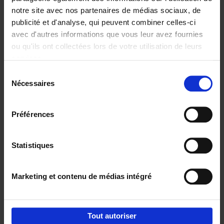
notre site avec nos partenaires de médias sociaux, de
€
29,
99
publicité et d'analyse, qui peuvent combiner celles-ci
avec d'autres informations que vous leur avez fournies
ou qu'ils ont collectées lors de votre utilisation de leurs
services.
Sélection
Nécessaires
du
Ajouter au panier
consentement
Digital marketing like a PRO -
Préférences
completely revised edition
(EN)
Clo Willaerts
Couverture souple
2022
226
Statistiques
€
35,
50
Marketing et contenu de médias intégré
Tout autoriser