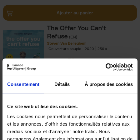
Ajouter au panier
The Offer You Can't
Refuse
(EN)
Steven Van Belleghem
Couverture souple
2020
256
€
37,
50
Consentement
Détails
À propos des cookies
Ajouter au panier
Ce site web utilise des cookies.
Les cookies nous permettent de personnaliser le contenu
Building Bonds = Building
et les annonces, d'offrir des fonctionnalités relatives aux
Business
(EN)
médias sociaux et d'analyser notre trafic. Nous
Jochen Roef
Jozefien De Feyter
Carolien Boom
partageons également des informations sur l'utilisation de
Couverture souple
2025
200