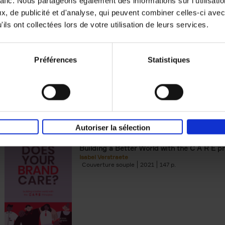
rafic. Nous partageons également des informations sur l'utilisati
, de publicité et d'analyse, qui peuvent combiner celles-ci avec
Building Bonds = Building Bus
ils ont collectées lors de votre utilisation de leurs services.
How to win buyers’ trust in a turbulent digi
Jochen Roef
Jozefien De Feyter
Carolien Boom
Couverture souple
2025
200
Préférences
Statistiques
Autoriser la sélection
Does Your Brand Care?
(EN)
Building a Better World with the C A R E pr
Isabel Verstraete
Couverture souple
2021
147