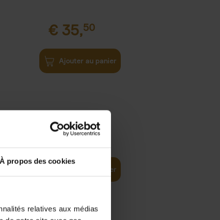
€
35,
50
Ajouter au panier
€
37,
50
)
ellent
À propos des cookies
Ajouter au panier
nnalités relatives aux médias