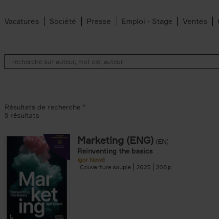
Vacatures
Société
Presse
Emploi - Stage
Ventes
Résultats de recherche ''
5 résultats
Marketing (ENG)
(EN)
lter
Reinventing the basics
Igor Nowé
Couverture souple
2025
208
te filter
r
Feyter filter
an Belleghem filter