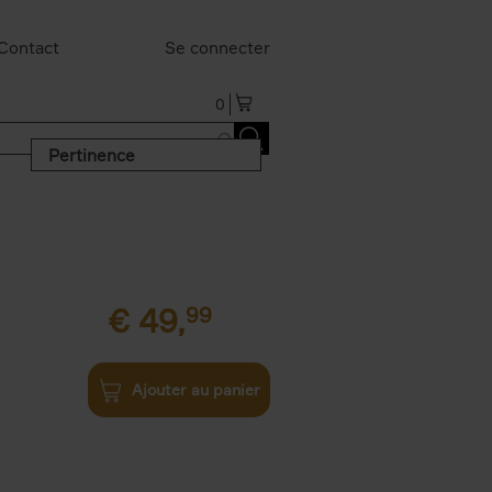
Contact
Se connecter
0
Pertinence
€
49,
99
Ajouter au panier