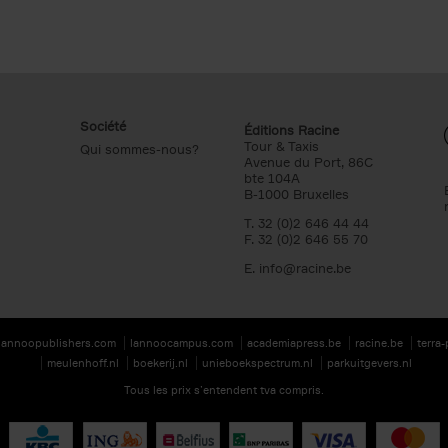
Société
Éditions Racine
Tour & Taxis
Qui sommes-nous?
Avenue du Port, 86C
bte 104A
B-1000 Bruxelles
T. 32 (0)2 646 44 44
F. 32 (0)2 646 55 70
E.
info@racine.be
lannoopublishers.com
lannoocampus.com
academiapress.be
racine.be
terra
meulenhoff.nl
boekerij.nl
unieboekspectrum.nl
parkuitgevers.nl
Tous les prix s’entendent tva compris.