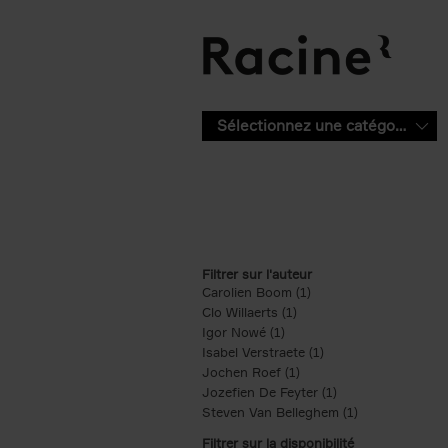
Aller au contenu principal
Sélectionnez une catégorie
Filtrer sur l'auteur
Carolien Boom (1)
Apply Carolien Boom fi
Clo Willaerts (1)
Apply Clo Willaerts filter
Igor Nowé (1)
Apply Igor Nowé filter
Isabel Verstraete (1)
Apply Isabel Verstrae
Jochen Roef (1)
Apply Jochen Roef filte
Jozefien De Feyter (1)
Apply Jozefien De 
Steven Van Belleghem (1)
Apply Steven V
Filtrer sur la disponibilité