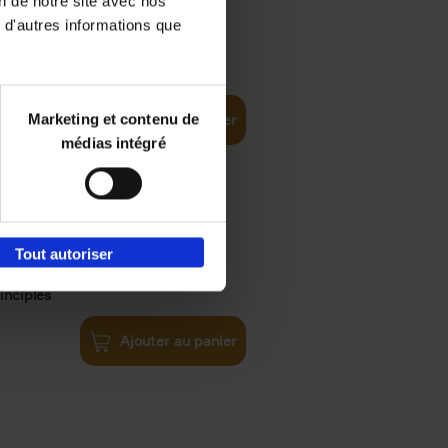
on de notre site avec nos
 d'autres informations que
iness
€
29,
99
(EN)
tal world
Marketing et contenu de
Ajouter au panier
médias intégré
Tout autoriser
€
34,
99
inciples
Ajouter au panier