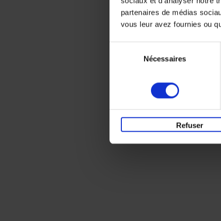
sociaux et d'analyser notre t
partenaires de médias sociaux
vous leur avez fournies ou qu'
Sélection
Nécessaires
du
consentement
Refuser