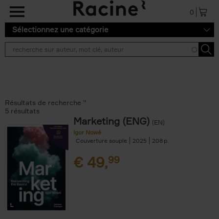
Aller au contenu principal
0
Sélectionnez une catégorie
Résultats de recherche ''
5 résultats
Marketing (ENG)
(EN)
Igor Nowé
Couverture souple
2025
208
€
49,
99