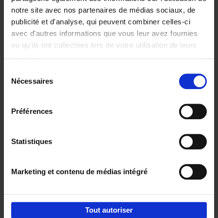
notre site avec nos partenaires de médias sociaux, de
€
29,
99
publicité et d'analyse, qui peuvent combiner celles-ci
avec d'autres informations que vous leur avez fournies
ou qu'ils ont collectées lors de votre utilisation de leurs
services.
Sélection
Nécessaires
du
Ajouter au panier
consentement
Digital marketing like a PRO -
Préférences
completely revised edition
(EN)
Clo Willaerts
Couverture souple
2022
226
Statistiques
€
35,
50
Marketing et contenu de médias intégré
Tout autoriser