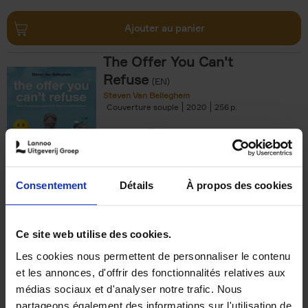
Ajouter au panier
The Offer You Can't
Refuse
(EN)
Steven Van Belleghem
Couverture souple
2020
256
€
37,
50
Consentement
Détails
À propos des cookies
Ajouter au panier
Ce site web utilise des cookies.
Les cookies nous permettent de personnaliser le contenu
Building Bonds = Building
et les annonces, d'offrir des fonctionnalités relatives aux
Business
(EN)
médias sociaux et d'analyser notre trafic. Nous
Jochen Roef
Jozefien De Feyter
Carolien Boom
partageons également des informations sur l'utilisation de
Couverture souple
2025
200