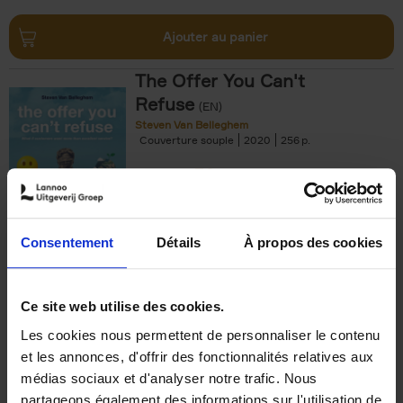
Ajouter au panier
The Offer You Can't
Refuse
(EN)
Steven Van Belleghem
Couverture souple
2020
256
€
37,
50
Consentement
Détails
À propos des cookies
Ajouter au panier
Ce site web utilise des cookies.
Les cookies nous permettent de personnaliser le contenu
Building Bonds = Building
et les annonces, d'offrir des fonctionnalités relatives aux
Business
(EN)
médias sociaux et d'analyser notre trafic. Nous
Jochen Roef
Jozefien De Feyter
Carolien Boom
partageons également des informations sur l'utilisation de
Couverture souple
2025
200