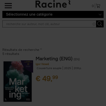
Aller au contenu principal
0
Sélectionnez une catégorie
Résultats de recherche ''
5 résultats
Marketing (ENG)
(EN)
Igor Nowé
Couverture souple
2025
208
€
49,
99