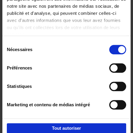
notre site avec nos partenaires de médias sociaux, de
€
29,
99
publicité et d'analyse, qui peuvent combiner celles-ci
avec d'autres informations que vous leur avez fournies
ou qu'ils ont collectées lors de votre utilisation de leurs
services.
Sélection
Nécessaires
du
Ajouter au panier
consentement
Digital marketing like a PRO -
Préférences
completely revised edition
(EN)
Clo Willaerts
Couverture souple
2022
226
Statistiques
€
35,
50
Marketing et contenu de médias intégré
Tout autoriser