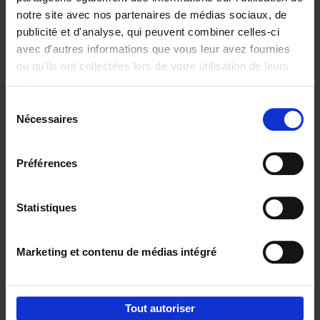
notre site avec nos partenaires de médias sociaux, de
€
37,
50
publicité et d'analyse, qui peuvent combiner celles-ci
avec d'autres informations que vous leur avez fournies
ou qu'ils ont collectées lors de votre utilisation de leurs
services.
Sélection
Nécessaires
du
Ajouter au panier
consentement
Building Bonds = Building
Préférences
Business
(EN)
Jochen Roef
Jozefien De Feyter
Carolien Boom
Couverture souple
2025
200
Statistiques
€
29,
99
Marketing et contenu de médias intégré
Tout autoriser