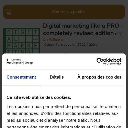
Ajouter au panier
Digital marketing like a PRO -
completely revised edition
(EN)
Clo Willaerts
Couverture souple
2022
226
€
35,
50
Consentement
Détails
À propos des cookies
Ajouter au panier
Ce site web utilise des cookies.
Les cookies nous permettent de personnaliser le contenu
The Offer You Can't
et les annonces, d'offrir des fonctionnalités relatives aux
Refuse
(EN)
médias sociaux et d'analyser notre trafic. Nous
Steven Van Belleghem
partageons également des informations sur l'utilisation de
Couverture souple
2020
256