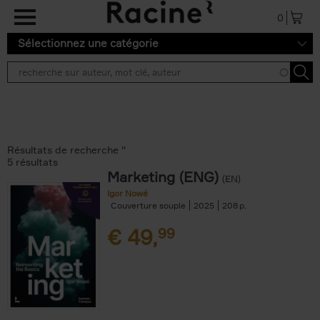
Aller au contenu principal
0
Sélectionnez une catégorie
Résultats de recherche ''
5 résultats
Marketing (ENG)
(EN)
Igor Nowé
Couverture souple
2025
208
€
49,
99