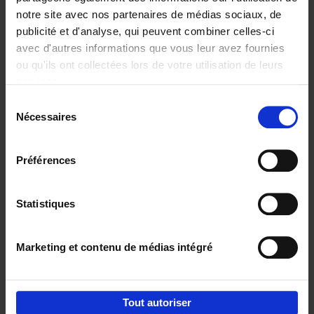
notre site avec nos partenaires de médias sociaux, de
€
29,
99
publicité et d'analyse, qui peuvent combiner celles-ci
avec d'autres informations que vous leur avez fournies
ou qu'ils ont collectées lors de votre utilisation de leurs
services.
Sélection
Nécessaires
du
Ajouter au panier
consentement
Digital marketing like a PRO -
Préférences
completely revised edition
(EN)
Clo Willaerts
Couverture souple
2022
226
Statistiques
€
35,
50
Marketing et contenu de médias intégré
Tout autoriser