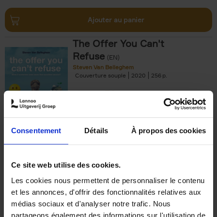
Ajouter au panier
The Offer You Can't
Refuse
(EN)
Steven Van Belleghem
Couverture souple
2020
256
€
37,
50
Consentement
Détails
À propos des cookies
Ajouter au panier
Ce site web utilise des cookies.
Les cookies nous permettent de personnaliser le contenu
Building Bonds = Building
et les annonces, d'offrir des fonctionnalités relatives aux
Business
(EN)
médias sociaux et d'analyser notre trafic. Nous
Jochen Roef
Jozefien De Feyter
Carolien Boom
partageons également des informations sur l'utilisation de
Couverture souple
2025
200