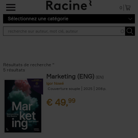
Aller au contenu principal
0
Sélectionnez une catégorie
Résultats de recherche ''
5 résultats
Marketing (ENG)
(EN)
Igor Nowé
Couverture souple
2025
208
€
49,
99