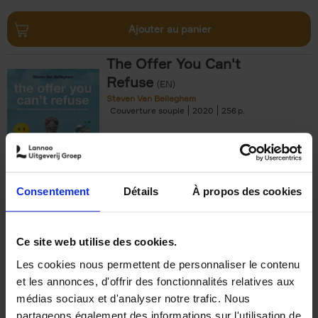
Ajouter au panier
The Offer You Can't
Refuse
(EN)
Steven Van Belleghem
Couverture souple
2020
256
€
37,
50
Consentement
Détails
À propos des cookies
Ajouter au panier
Ce site web utilise des cookies.
Les cookies nous permettent de personnaliser le contenu
Building Bonds = Building
et les annonces, d'offrir des fonctionnalités relatives aux
Business
(EN)
médias sociaux et d'analyser notre trafic. Nous
Jochen Roef
Jozefien De Feyter
Carolien Boom
partageons également des informations sur l'utilisation de
Couverture souple
2025
200