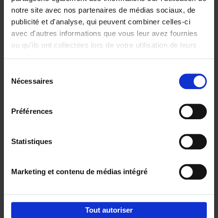
notre site avec nos partenaires de médias sociaux, de
€
29,
99
publicité et d'analyse, qui peuvent combiner celles-ci
avec d'autres informations que vous leur avez fournies
ou qu'ils ont collectées lors de votre utilisation de leurs
services.
Sélection
Nécessaires
du
Ajouter au panier
consentement
Digital marketing like a PRO -
Préférences
completely revised edition
(EN)
Clo Willaerts
Couverture souple
2022
226
Statistiques
€
35,
50
Marketing et contenu de médias intégré
Tout autoriser