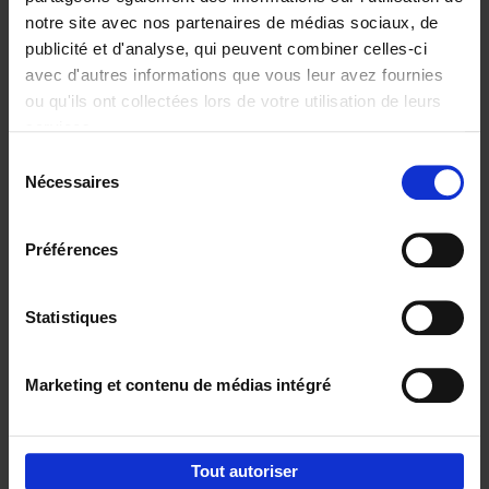
notre site avec nos partenaires de médias sociaux, de
€
29,
99
publicité et d'analyse, qui peuvent combiner celles-ci
avec d'autres informations que vous leur avez fournies
ou qu'ils ont collectées lors de votre utilisation de leurs
services.
Sélection
Nécessaires
du
Ajouter au panier
consentement
Digital marketing like a PRO -
Préférences
completely revised edition
(EN)
Clo Willaerts
Couverture souple
2022
226
Statistiques
€
35,
50
Marketing et contenu de médias intégré
Tout autoriser