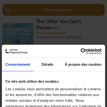
Ajouter au panier
The Offer You Can't
Refuse
(EN)
Steven Van Belleghem
Couverture souple
2020
256
€
37,
50
Consentement
Détails
À propos des cookies
Ajouter au panier
Ce site web utilise des cookies.
Les cookies nous permettent de personnaliser le contenu
Building Bonds = Building
et les annonces, d'offrir des fonctionnalités relatives aux
Business
(EN)
médias sociaux et d'analyser notre trafic. Nous
Jochen Roef
Jozefien De Feyter
Carolien Boom
partageons également des informations sur l'utilisation de
Couverture souple
2025
200