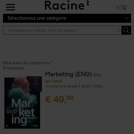
Aller au contenu principal
0
Sélectionnez une catégorie
Résultats de recherche ''
5 résultats
Marketing (ENG)
(EN)
Igor Nowé
Couverture souple
2025
208
€
49,
99