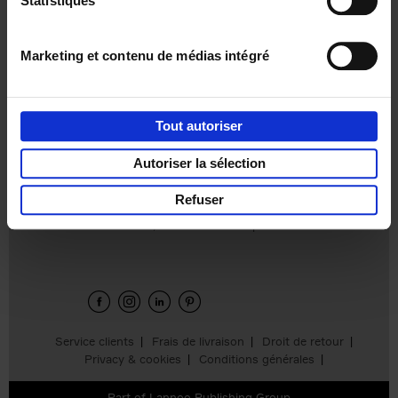
Statistiques
€
37,
50
Marketing et contenu de médias intégré
Tout autoriser
Ajouter au panier
Autoriser la sélection
Refuser
Envie de bonnes idées de lecture, de
réductions, d’actions et d’inspiration ?
Service clients
Frais de livraison
Droit de retour
Privacy & cookies
Conditions générales
Part of
Lannoo Publishing Group