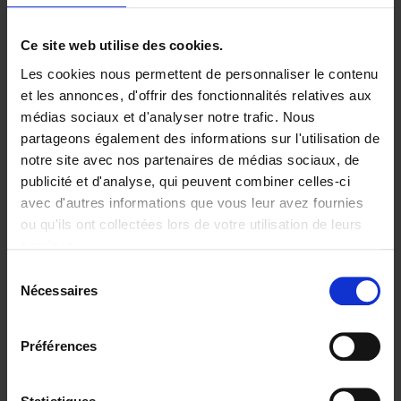
Ajouter au panier
Ce site web utilise des cookies.
Les cookies nous permettent de personnaliser le contenu
Digital marketing like a PRO -
et les annonces, d'offrir des fonctionnalités relatives aux
completely revised edition
(EN)
médias sociaux et d'analyser notre trafic. Nous
Clo Willaerts
partageons également des informations sur l'utilisation de
Couverture souple
2022
226
notre site avec nos partenaires de médias sociaux, de
€
35,
50
publicité et d'analyse, qui peuvent combiner celles-ci
avec d'autres informations que vous leur avez fournies
ou qu'ils ont collectées lors de votre utilisation de leurs
services.
Sélection
Nécessaires
du
Ajouter au panier
consentement
Content Marketing like a
Préférences
PRO
(EN)
Clo Willaerts
Couverture souple
2023
352