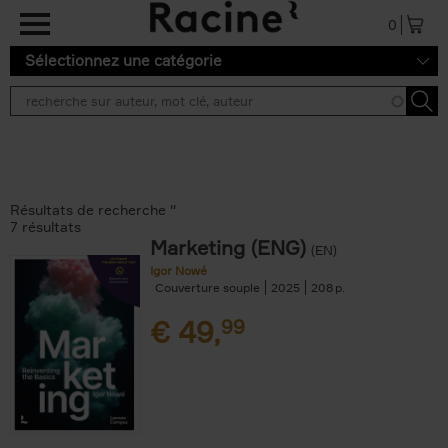
Aller au contenu principal
0
Sélectionnez une catégorie
Résultats de recherche ''
7 résultats
Marketing (ENG)
(EN)
Igor Nowé
Couverture souple
2025
208
€
49,
99