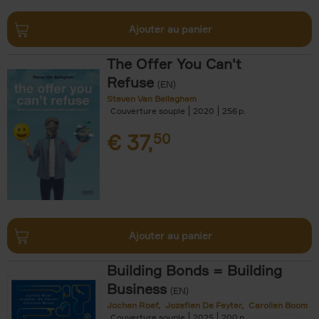
Ajouter au panier
The Offer You Can't
Refuse
(EN)
Steven Van Belleghem
Couverture souple
2020
256
€
37,
50
Ajouter au panier
Building Bonds = Building
Business
(EN)
Jochen Roef
Jozefien De Feyter
Carolien Boom
Couverture souple
2025
200