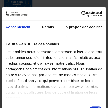
€
29,
99
Consentement
Détails
À propos des cookies
Ajouter au panier
Ce site web utilise des cookies.
Les cookies nous permettent de personnaliser le contenu
Optichannel Retail. Beyond
et les annonces, d'offrir des fonctionnalités relatives aux
the Digital Hysteria
(EN)
médias sociaux et d'analyser notre trafic. Nous
Gino Van Ossel
partageons également des informations sur l'utilisation de
Autre finition
2019
350
notre site avec nos partenaires de médias sociaux, de
€
29,
99
publicité et d'analyse, qui peuvent combiner celles-ci
avec d'autres informations que vous leur avez fournies
ou qu'ils ont collectées lors de votre utilisation de leurs
services.
Sélection