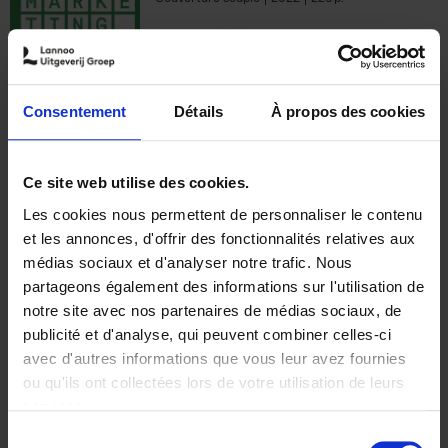
€
35,
50
Consentement
Détails
À propos des cookies
Ajouter au panier
Ce site web utilise des cookies.
Les cookies nous permettent de personnaliser le contenu
The Offer You Can't
et les annonces, d'offrir des fonctionnalités relatives aux
Refuse
(EN)
médias sociaux et d'analyser notre trafic. Nous
Steven Van Belleghem
partageons également des informations sur l'utilisation de
Couverture souple
2020
256
notre site avec nos partenaires de médias sociaux, de
€
37,
50
publicité et d'analyse, qui peuvent combiner celles-ci
avec d'autres informations que vous leur avez fournies
ou qu'ils ont collectées lors de votre utilisation de leurs
services.
Sélection