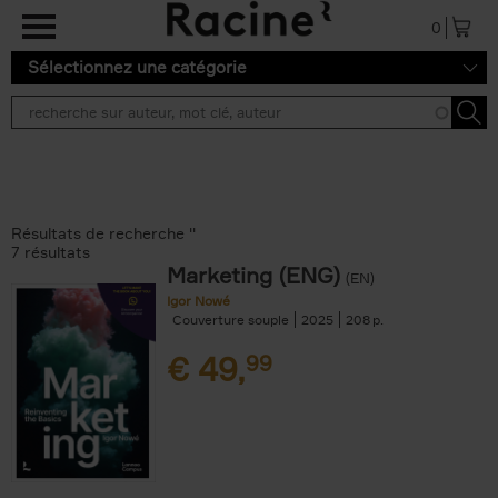
Aller au contenu principal
0
Sélectionnez une catégorie
Résultats de recherche ''
7 résultats
Marketing (ENG)
(EN)
Igor Nowé
Couverture souple
2025
208
€
49,
99