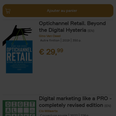
Ajouter au panier
Optichannel Retail. Beyond
the Digital Hysteria
(EN)
Gino Van Ossel
Autre finition
2019
350
€
29,
99
Digital marketing like a PRO -
completely revised edition
(EN)
Clo Willaerts
Couverture souple
2022
226