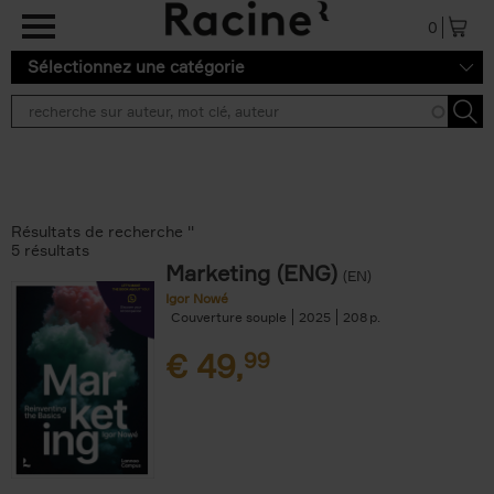
Aller au contenu principal
0
Sélectionnez une catégorie
Résultats de recherche ''
5 résultats
Marketing (ENG)
(EN)
Igor Nowé
Couverture souple
2025
208
€
49,
99