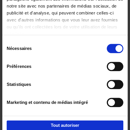
notre site avec nos partenaires de médias sociaux, de
€
29,
99
publicité et d'analyse, qui peuvent combiner celles-ci
avec d'autres informations que vous leur avez fournies
ou qu'ils ont collectées lors de votre utilisation de leurs
services.
Sélection
Nécessaires
du
Ajouter au panier
consentement
Digital marketing like a PRO -
Préférences
completely revised edition
(EN)
Clo Willaerts
Couverture souple
2022
226
Statistiques
€
35,
50
Marketing et contenu de médias intégré
Tout autoriser