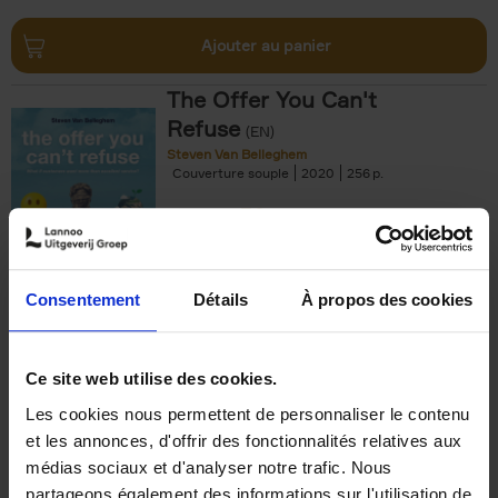
Ajouter au panier
The Offer You Can't
Refuse
(EN)
Steven Van Belleghem
Couverture souple
2020
256
€
37,
50
Consentement
Détails
À propos des cookies
Ajouter au panier
Ce site web utilise des cookies.
Les cookies nous permettent de personnaliser le contenu
Building Bonds = Building
et les annonces, d'offrir des fonctionnalités relatives aux
Business
(EN)
médias sociaux et d'analyser notre trafic. Nous
Jochen Roef
Jozefien De Feyter
Carolien Boom
partageons également des informations sur l'utilisation de
Couverture souple
2025
200