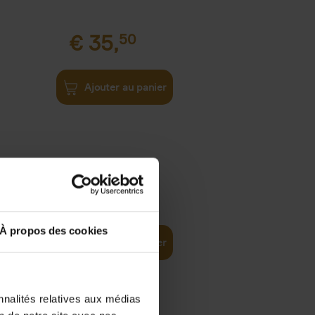
€
35,
50
Ajouter au panier
€
37,
50
)
ellent
À propos des cookies
Ajouter au panier
nnalités relatives aux médias