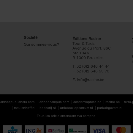
Société
Éditions Racine
Tour & Taxis
Qui sommes-nous?
Avenue du Port, 86C
bte 104A
B-1000 Bruxelles
T. 32 (0)2 646 44 44
F. 32 (0)2 646 55 70
E.
info@racine.be
lannoopublishers.com
lannoocampus.com
academiapress.be
racine.be
terra
meulenhoff.nl
boekerij.nl
unieboekspectrum.nl
parkuitgevers.nl
Tous les prix s’entendent tva compris.