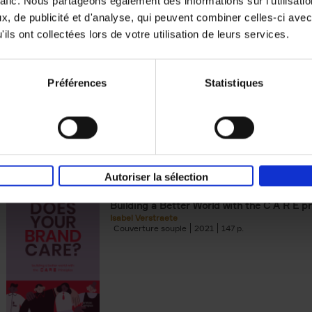
rafic. Nous partageons également des informations sur l'utilisati
, de publicité et d'analyse, qui peuvent combiner celles-ci avec
Building Bonds = Building Bus
ils ont collectées lors de votre utilisation de leurs services.
How to win buyers’ trust in a turbulent digi
Jochen Roef
Jozefien De Feyter
Carolien Boom
Couverture souple
2025
200
Préférences
Statistiques
Autoriser la sélection
Does Your Brand Care?
(EN)
Building a Better World with the C A R E pr
Isabel Verstraete
Couverture souple
2021
147