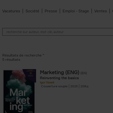
Vacatures
Société
Presse
Emploi - Stage
Ventes
Résultats de recherche ''
5 résultats
Marketing (ENG)
(EN)
lter
Reinventing the basics
Igor Nowé
Couverture souple
2025
208
te filter
r
Feyter filter
an Belleghem filter