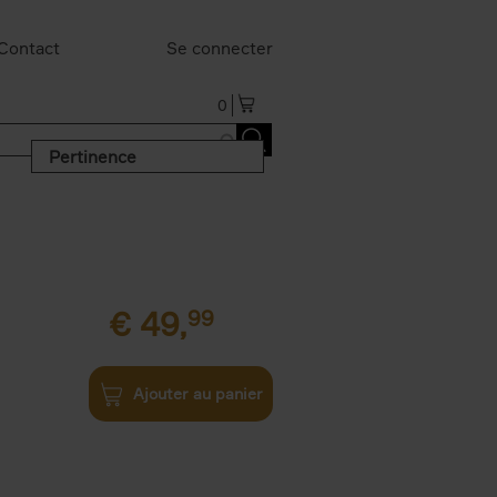
Contact
Se connecter
0
Pertinence
€
49,
99
Ajouter au panier