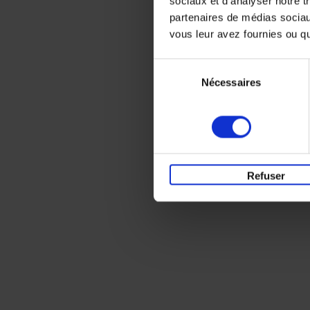
sociaux et d'analyser notre t
partenaires de médias sociaux
vous leur avez fournies ou qu'
Sélection
Nécessaires
du
consentement
Refuser