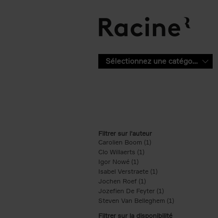
Aller au contenu principal
Sélectionnez une catégorie
Filtrer sur l'auteur
Carolien Boom (1)
Apply Carolien Boom fi
Clo Willaerts (1)
Apply Clo Willaerts filter
Igor Nowé (1)
Apply Igor Nowé filter
Isabel Verstraete (1)
Apply Isabel Verstrae
Jochen Roef (1)
Apply Jochen Roef filte
Jozefien De Feyter (1)
Apply Jozefien De 
Steven Van Belleghem (1)
Apply Steven V
Filtrer sur la disponibilité