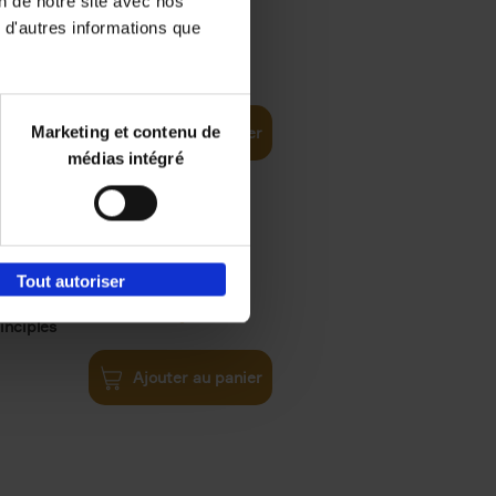
on de notre site avec nos
 d'autres informations que
iness
€
29,
99
(EN)
tal world
Marketing et contenu de
Ajouter au panier
médias intégré
Tout autoriser
€
34,
99
inciples
Ajouter au panier