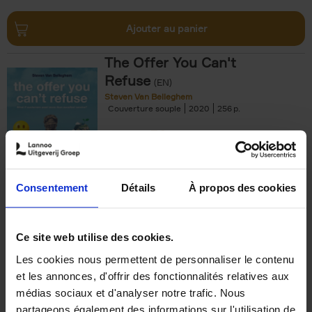
Ajouter au panier
The Offer You Can't
Refuse
(EN)
Steven Van Belleghem
Couverture souple
2020
256
€
37,
50
Consentement
Détails
À propos des cookies
Ajouter au panier
Ce site web utilise des cookies.
Les cookies nous permettent de personnaliser le contenu
Building Bonds = Building
et les annonces, d'offrir des fonctionnalités relatives aux
Business
(EN)
médias sociaux et d'analyser notre trafic. Nous
Jochen Roef
Jozefien De Feyter
Carolien Boom
partageons également des informations sur l'utilisation de
Couverture souple
2025
200