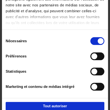
notre site avec nos partenaires de médias sociaux, de
€
29,
99
publicité et d'analyse, qui peuvent combiner celles-ci
avec d'autres informations que vous leur avez fournies
ou qu'ils ont collectées lors de votre utilisation de leurs
services.
Sélection
Nécessaires
du
Ajouter au panier
consentement
Digital marketing like a PRO -
Préférences
completely revised edition
(EN)
Clo Willaerts
Couverture souple
2022
226
Statistiques
€
35,
50
Marketing et contenu de médias intégré
Tout autoriser