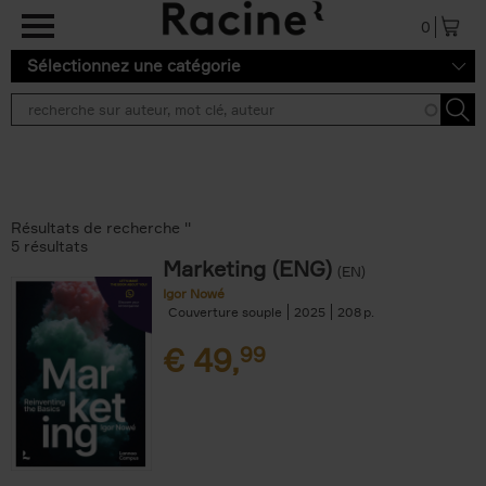
Aller au contenu principal
0
Sélectionnez une catégorie
Résultats de recherche ''
5 résultats
Marketing (ENG)
(EN)
Igor Nowé
Couverture souple
2025
208
€
49,
99