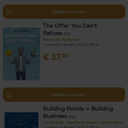
Ajouter au panier
The Offer You Can't
Refuse
(EN)
Steven Van Belleghem
Couverture souple
2020
256
€
37,
50
Ajouter au panier
Building Bonds = Building
Business
(EN)
Jochen Roef
Jozefien De Feyter
Carolien Boom
Couverture souple
2025
200