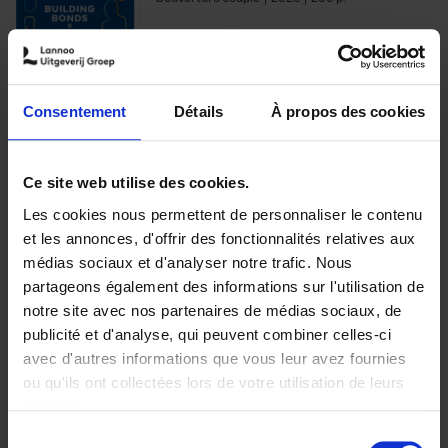
€
29,
99
Consentement
Détails
À propos des cookies
Ajouter au panier
Ce site web utilise des cookies.
Les cookies nous permettent de personnaliser le contenu
Optichannel Retail. Beyond
et les annonces, d'offrir des fonctionnalités relatives aux
the Digital Hysteria
(EN)
médias sociaux et d'analyser notre trafic. Nous
Gino Van Ossel
partageons également des informations sur l'utilisation de
Autre finition
2019
350
notre site avec nos partenaires de médias sociaux, de
€
29,
99
publicité et d'analyse, qui peuvent combiner celles-ci
avec d'autres informations que vous leur avez fournies
ou qu'ils ont collectées lors de votre utilisation de leurs
services.
Sélection