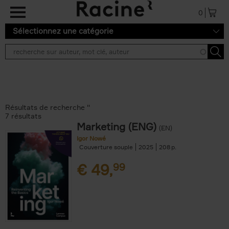
Aller au contenu principal
0
Sélectionnez une catégorie
Résultats de recherche ''
7 résultats
Marketing (ENG)
(EN)
Igor Nowé
Couverture souple
2025
208
€
49,
99