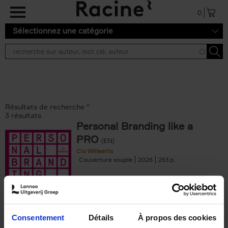
Aller au contenu principal
0
Sélectionnez une catégorie
Résultats de recherche ''
3 résultats
Personal Branding like a
PRO
(EN)
Clo Willaerts
Couverture souple
2026
253
€
34,
99
Consentement
Détails
À propos des cookies