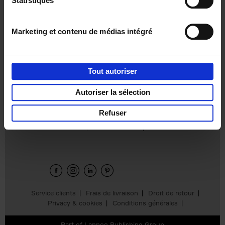
Statistiques
€
37,
50
Marketing et contenu de médias intégré
Tout autoriser
Ajouter au panier
Autoriser la sélection
Refuser
Envie de bonnes idées de lecture, de
réductions, d’actions et d’inspiration ?
Service clients
Frais de livraison
Droit de retour
Privacy & cookies
Conditions générales
Part of
Lannoo Publishing Group