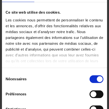
Ajouter au panier
Ce site web utilise des cookies.
Les cookies nous permettent de personnaliser le contenu
Digital marketing like a PRO -
et les annonces, d'offrir des fonctionnalités relatives aux
completely revised edition
(EN)
médias sociaux et d'analyser notre trafic. Nous
Clo Willaerts
partageons également des informations sur l'utilisation de
Couverture souple
2022
226
notre site avec nos partenaires de médias sociaux, de
€
35,
50
publicité et d'analyse, qui peuvent combiner celles-ci
avec d'autres informations que vous leur avez fournies
ou qu'ils ont collectées lors de votre utilisation de leurs
services.
Sélection
Nécessaires
du
Ajouter au panier
consentement
Content Marketing like a
Préférences
PRO
(EN)
Clo Willaerts
Couverture souple
2023
352